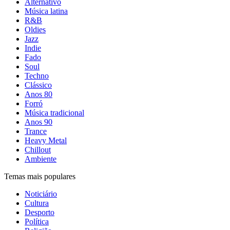
Alternativo
Música latina
R&B
Oldies
Jazz
Indie
Fado
Soul
Techno
Clássico
Anos 80
Forró
Música tradicional
Anos 90
Trance
Heavy Metal
Chillout
Ambiente
Temas mais populares
Noticiário
Cultura
Desporto
Política