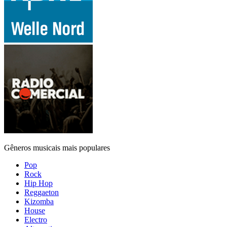
Gêneros musicais mais populares
Pop
Rock
Hip Hop
Reggaeton
Kizomba
House
Electro