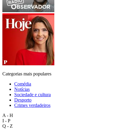
Categorias mais populares
Comédia
Notícias
Sociedade e cultura
Desporto
Crimes verdadeiros
A - H
I - P
Q - Z