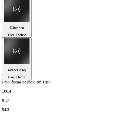
DJtechno
Trier, Techno
radioclubing
Trier, Electro
Frequências de rádio em Trier
bigFM
106.4
DASDING vom SWR
91.7
Deutschlandfunk Kultur
94.3