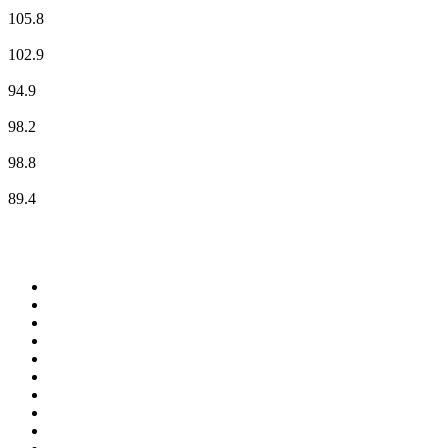
Rockland Radio - Trier
105.8
RPR1. Webradio
102.9
SWR1 Rheinland-Pfalz
94.9
SWR3
98.2
SWR4 Rheinland-Pfalz - SWR4 Mainz
98.8
SWR Kultur
89.4
Top 100 em
radio.pt
1
.
RFM
2
.
SOFT POP
3
.
1.FM - Chillout Lounge
4
.
Radio Noroc
5
.
Maretimo Lounge Radio
6
.
Perfect Chillout
7
.
MEGA HITS
8
.
NDR 2
9
.
NDR 1 Welle Nord - Region Norderstedt