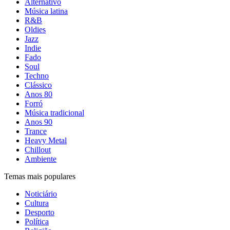
Alternativo
Música latina
R&B
Oldies
Jazz
Indie
Fado
Soul
Techno
Clássico
Anos 80
Forró
Música tradicional
Anos 90
Trance
Heavy Metal
Chillout
Ambiente
Temas mais populares
Noticiário
Cultura
Desporto
Política