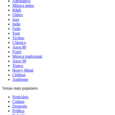
Alternativo
Música latina
R&B
Oldies
Jazz
Indie
Fado
Soul
Techno
Clássico
Anos 80
Forró
Música tradicional
Anos 90
Trance
Heavy Metal
Chillout
Ambiente
Temas mais populares
Noticiário
Cultura
Desporto
Política