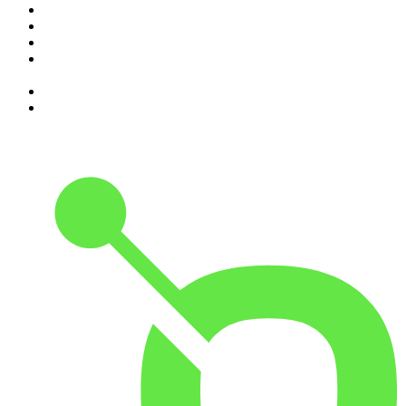
5
.
Expresso da Manhã
6
.
Contas-Poupança
7
.
isso não se diz
8
.
Programa Cujo Nome Estamos Legalmente Impedidos de
Dizer
9
.
A História do Dia
10
.
Contra-Corrente