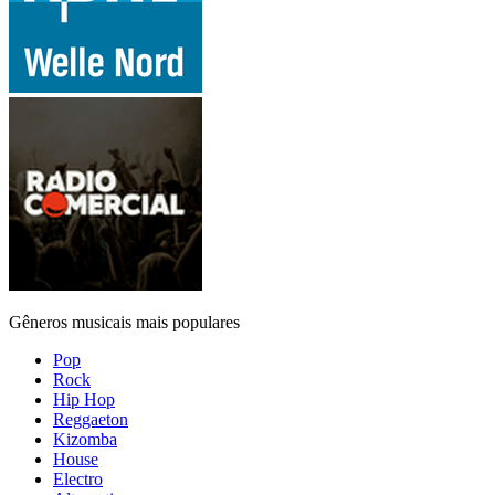
Gêneros musicais mais populares
Pop
Rock
Hip Hop
Reggaeton
Kizomba
House
Electro