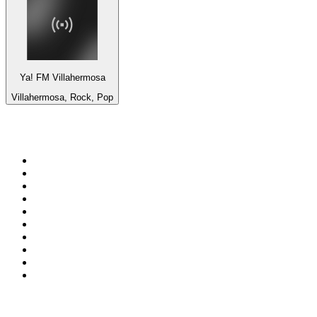
Ya! FM Villahermosa
Villahermosa, Rock, Pop
Top 100 em
radio.pt
1
.
RFM
2
.
SOFT POP
3
.
Radio Noroc
4
.
1.FM - Chillout Lounge
5
.
Maretimo Lounge Radio
6
.
Perfect Chillout
7
.
MEGA HITS
8
.
NDR 2
9
.
NDR 1 Welle Nord - Region Norderstedt
10
.
Rádio Comercial Emissão FM
Top 100 podcasts em
Portugal