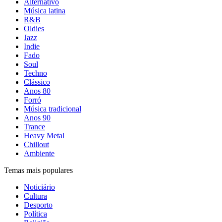
Alternativo
Música latina
R&B
Oldies
Jazz
Indie
Fado
Soul
Techno
Clássico
Anos 80
Forró
Música tradicional
Anos 90
Trance
Heavy Metal
Chillout
Ambiente
Temas mais populares
Noticiário
Cultura
Desporto
Política