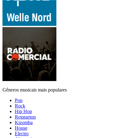
Gêneros musicais mais populares
Pop
Rock
Hip Hop
Reggaeton
Kizomba
House
Electro