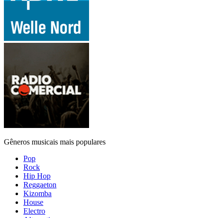
Gêneros musicais mais populares
Pop
Rock
Hip Hop
Reggaeton
Kizomba
House
Electro