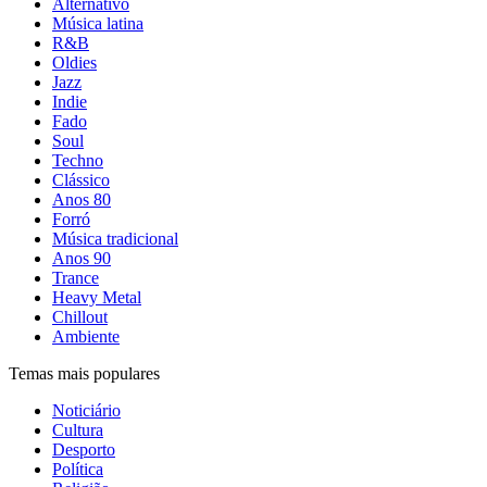
Alternativo
Música latina
R&B
Oldies
Jazz
Indie
Fado
Soul
Techno
Clássico
Anos 80
Forró
Música tradicional
Anos 90
Trance
Heavy Metal
Chillout
Ambiente
Temas mais populares
Noticiário
Cultura
Desporto
Política