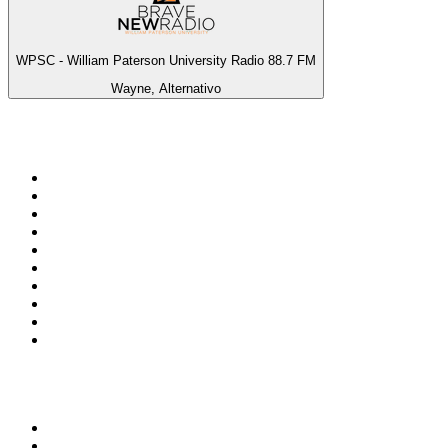
WPSC - William Paterson University Radio 88.7 FM
Wayne, Alternativo
Top 100 em
radio.pt
1
.
RFM
2
.
SOFT POP
3
.
Radio Noroc
4
.
1.FM - Chillout Lounge
5
.
Maretimo Lounge Radio
6
.
Perfect Chillout
7
.
MEGA HITS
8
.
NDR 2
9
.
NDR 1 Welle Nord - Region Norderstedt
10
.
Rádio Comercial Emissão FM
Top 100 podcasts em
Portugal
1
.
Renascença - Extremamente Desagradável
2
.
O Homem que Mordeu o Cão