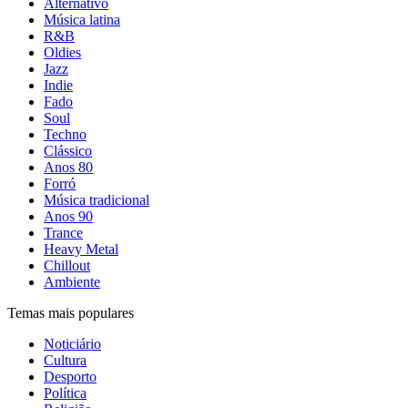
Alternativo
Música latina
R&B
Oldies
Jazz
Indie
Fado
Soul
Techno
Clássico
Anos 80
Forró
Música tradicional
Anos 90
Trance
Heavy Metal
Chillout
Ambiente
Temas mais populares
Noticiário
Cultura
Desporto
Política