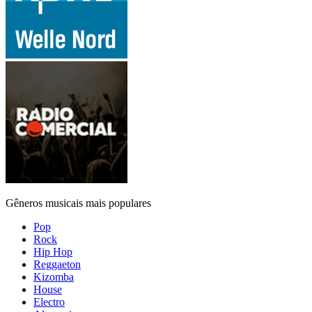
Gêneros musicais mais populares
Pop
Rock
Hip Hop
Reggaeton
Kizomba
House
Electro