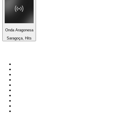
Onda Aragonesa
Saragoça, Hits
Top 100 em
radio.pt
1
.
RFM
2
.
SOFT POP
3
.
1.FM - Chillout Lounge
4
.
Maretimo Lounge Radio
5
.
Radio Noroc
6
.
Perfect Chillout
7
.
MEGA HITS
8
.
NDR 2
9
.
NDR 1 Welle Nord - Region Norderstedt
10
.
Rádio Comercial Emissão FM
Top 100 podcasts em
Portugal