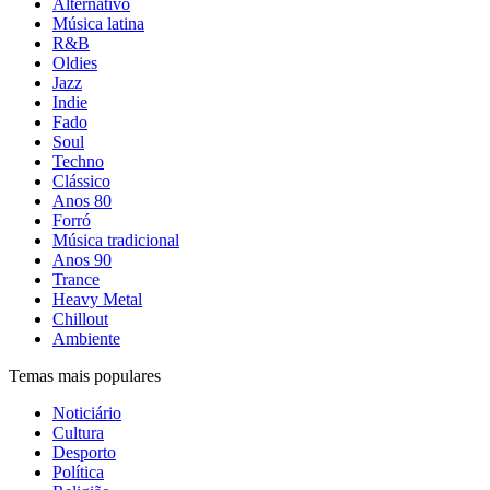
Alternativo
Música latina
R&B
Oldies
Jazz
Indie
Fado
Soul
Techno
Clássico
Anos 80
Forró
Música tradicional
Anos 90
Trance
Heavy Metal
Chillout
Ambiente
Temas mais populares
Noticiário
Cultura
Desporto
Política