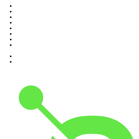
1
.
Renascença - Extremamente Desagradável
2
.
O Homem que Mordeu o Cão
3
.
Assim Vamos Ter de Falar de Outra Maneira
4
.
na saúde e na doença
5
.
Expresso da Manhã
6
.
Contas-Poupança
7
.
isso não se diz
8
.
Programa Cujo Nome Estamos Legalmente Impedidos de
Dizer
9
.
A História do Dia
10
.
Contra-Corrente