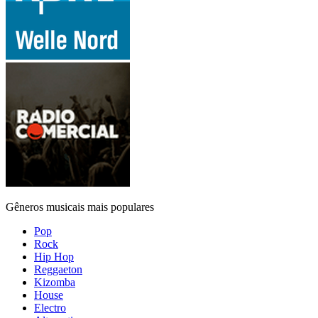
Gêneros musicais mais populares
Pop
Rock
Hip Hop
Reggaeton
Kizomba
House
Electro