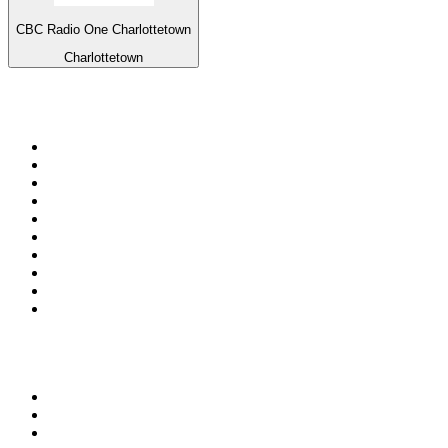
CBC Radio One Charlottetown
Charlottetown
Top 100 em
radio.pt
1
.
RFM
2
.
SOFT POP
3
.
Radio Noroc
4
.
1.FM - Chillout Lounge
5
.
Maretimo Lounge Radio
6
.
Perfect Chillout
7
.
MEGA HITS
8
.
NDR 2
9
.
NDR 1 Welle Nord - Region Norderstedt
10
.
Rádio Comercial Emissão FM
Top 100 podcasts em
Portugal
1
.
Renascença - Extremamente Desagradável
2
.
O Homem que Mordeu o Cão
3
.
Assim Vamos Ter de Falar de Outra Maneira