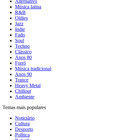
Alternativo
Música latina
R&B
Oldies
Jazz
Indie
Fado
Soul
Techno
Clássico
Anos 80
Forró
Música tradicional
Anos 90
Trance
Heavy Metal
Chillout
Ambiente
Temas mais populares
Noticiário
Cultura
Desporto
Política