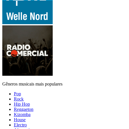
Gêneros musicais mais populares
Pop
Rock
Hip Hop
Reggaeton
Kizomba
House
Electro