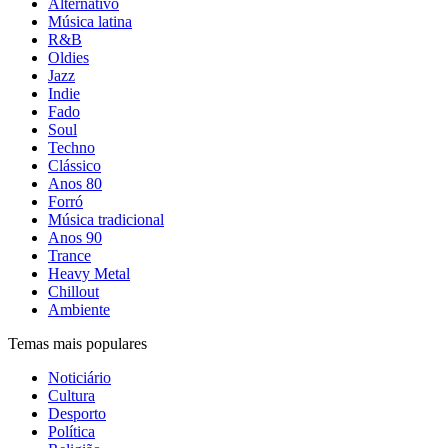
Alternativo
Música latina
R&B
Oldies
Jazz
Indie
Fado
Soul
Techno
Clássico
Anos 80
Forró
Música tradicional
Anos 90
Trance
Heavy Metal
Chillout
Ambiente
Temas mais populares
Noticiário
Cultura
Desporto
Política