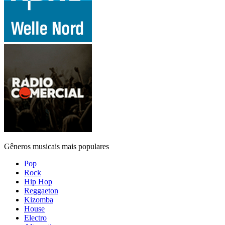
Gêneros musicais mais populares
Pop
Rock
Hip Hop
Reggaeton
Kizomba
House
Electro