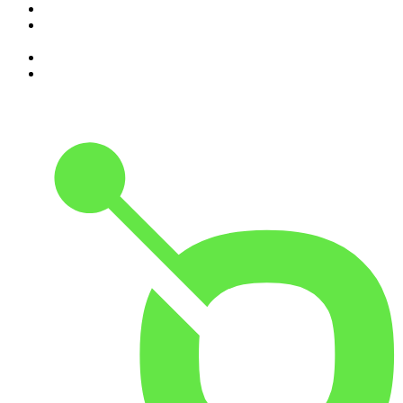
7
.
isso não se diz
8
.
Programa Cujo Nome Estamos Legalmente Impedidos de
Dizer
9
.
A História do Dia
10
.
Contra-Corrente