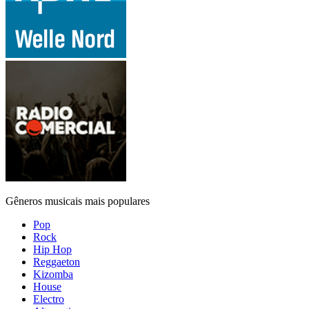
Gêneros musicais mais populares
Pop
Rock
Hip Hop
Reggaeton
Kizomba
House
Electro