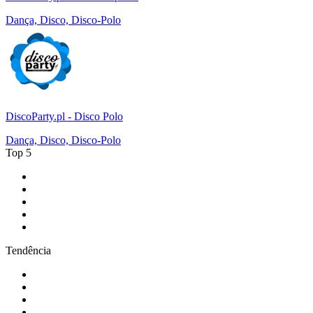
Dança, Disco, Disco-Polo
DiscoParty.pl - Disco Polo
Dança, Disco, Disco-Polo
Top 5
1
.
Rádio Comercial Emissão FM
2
.
RFM
3
.
Antena 1
4
.
Rádio Renascença
5
.
Cidade FM
Tendência
1
.
CALM RADIO - Chopin
2
.
Rádio Nova Era
3
.
NRJ FIESTA
4
.
104.6 RTL Smooth