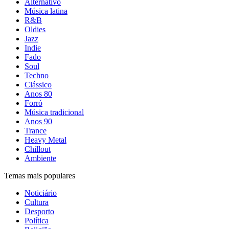
Alternativo
Música latina
R&B
Oldies
Jazz
Indie
Fado
Soul
Techno
Clássico
Anos 80
Forró
Música tradicional
Anos 90
Trance
Heavy Metal
Chillout
Ambiente
Temas mais populares
Noticiário
Cultura
Desporto
Política