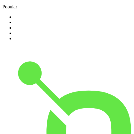
Popular
1
.
Radio Fuego
2
.
TSF Rádio Notícias
3
.
Radio Caprice - Death Metal
4
.
thrashking
5
.
105.4 Cascais