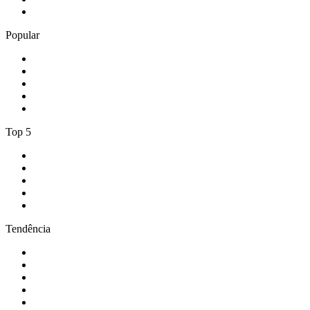
5
.
Los 40 Principales
Popular
1
.
Radio Fuego
2
.
TSF Rádio Notícias
3
.
Radio Caprice - Death Metal
4
.
thrashking
5
.
105.4 Cascais
Top 5
1
.
Rádio Comercial Emissão FM
2
.
RFM
3
.
Antena 1
4
.
Rádio Renascença
5
.
Cidade FM
Tendência
1
.
CALM RADIO - Chopin
2
.
Rádio Nova Era
3
.
NRJ FIESTA
4
.
104.6 RTL Smooth
5
.
Los 40 Principales