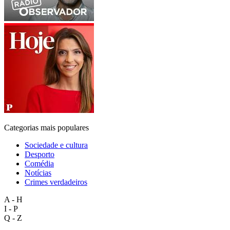
Categorias mais populares
Sociedade e cultura
Desporto
Comédia
Notícias
Crimes verdadeiros
A - H
I - P
Q - Z