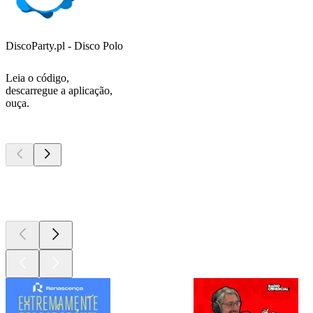
DiscoParty.pl - Disco Polo
Leia o código,
descarregue a aplicação,
ouça.
Podcasts de
topo
Podcasts de
topo
Podcasts de
topo