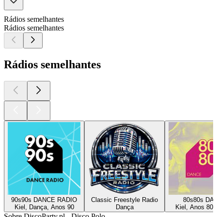
Rádios semelhantes
Rádios semelhantes
Rádios semelhantes
90s90s DANCE RADIO
Classic Freestyle Radio
80s80s DA
Kiel, Dança, Anos 90
Dança
Kiel, Anos 80,
Sobre DiscoParty.pl - Disco Polo