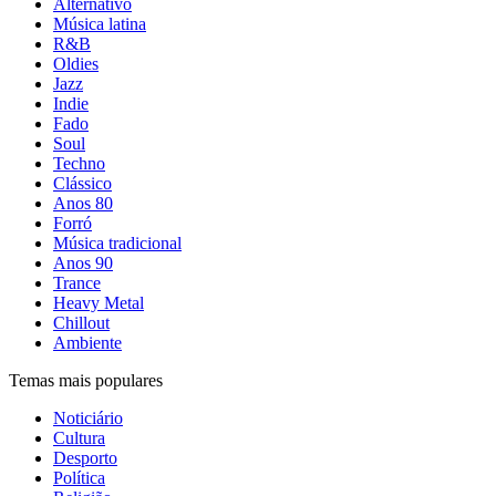
Alternativo
Música latina
R&B
Oldies
Jazz
Indie
Fado
Soul
Techno
Clássico
Anos 80
Forró
Música tradicional
Anos 90
Trance
Heavy Metal
Chillout
Ambiente
Temas mais populares
Noticiário
Cultura
Desporto
Política