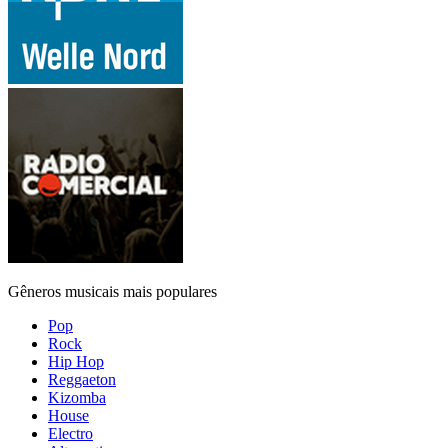
Gêneros musicais mais populares
Pop
Rock
Hip Hop
Reggaeton
Kizomba
House
Electro