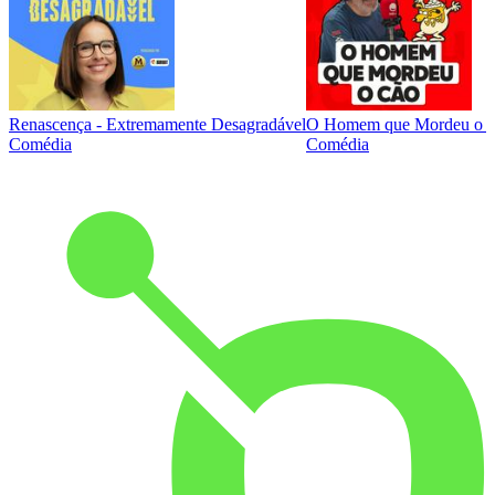
Renascença - Extremamente Desagradável
O Homem que Mordeu o 
Comédia
Comédia