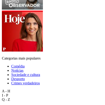
Categorias mais populares
Comédia
Notícias
Sociedade e cultura
Desporto
Crimes verdadeiros
A - H
I - P
Q - Z