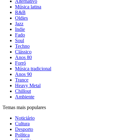
Alternativo
Música latina
R&B
Oldies
Jazz
Indie
Fado
Soul
Techno
Clássico
Anos 80
Forró
Música tradicional
Anos 90
Trance
Heavy Metal
Chillout
Ambiente
Temas mais populares
Noticiário
Cultura
Desporto
Política