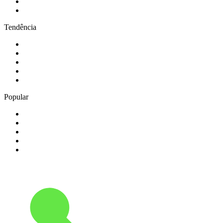
4
.
Rádio Renascença
5
.
Cidade FM
Tendência
1
.
CALM RADIO - Chopin
2
.
Rádio Nova Era
3
.
NRJ FIESTA
4
.
104.6 RTL Smooth
5
.
Los 40 Principales
Popular
1
.
Radio Fuego
2
.
TSF Rádio Notícias
3
.
Radio Caprice - Death Metal
4
.
thrashking
5
.
105.4 Cascais