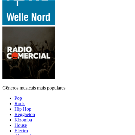
Gêneros musicais mais populares
Pop
Rock
Hip Hop
Reggaeton
Kizomba
House
Electro