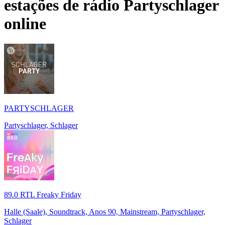
estações de rádio
Partyschlager
online
PARTYSCHLAGER
Partyschlager, Schlager
89.0 RTL Freaky Friday
Halle (Saale), Soundtrack, Anos 90, Mainstream, Partyschlager,
Schlager