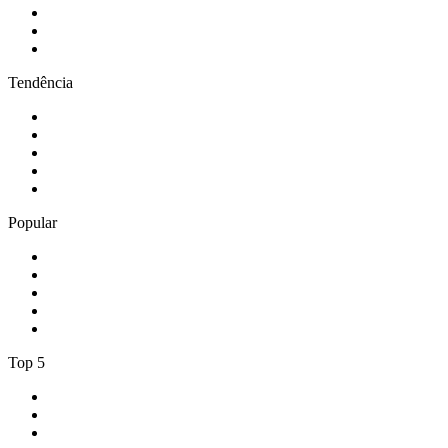
3
.
Antena 1
4
.
Rádio Renascença
5
.
Cidade FM
Tendência
1
.
CALM RADIO - Chopin
2
.
Rádio Nova Era
3
.
NRJ FIESTA
4
.
104.6 RTL Smooth
5
.
Los 40 Principales
Popular
1
.
Radio Fuego
2
.
TSF Rádio Notícias
3
.
Radio Caprice - Death Metal
4
.
thrashking
5
.
105.4 Cascais
Top 5
1
.
Rádio Comercial Emissão FM
2
.
RFM
3
.
Antena 1