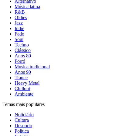
Alternativo
Música latina
R&B
Oldies
Jazz
Indie
Fado
Soul
Techno
Clássico
Anos 80
Forró
Música tradicional
Anos 90
Trance
Heavy Metal
Chillout
Ambiente
Temas mais populares
Noticiário
Cultura
Desporto
Política