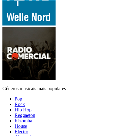
Gêneros musicais mais populares
Pop
Rock
Hip Hop
Reggaeton
Kizomba
House
Electro