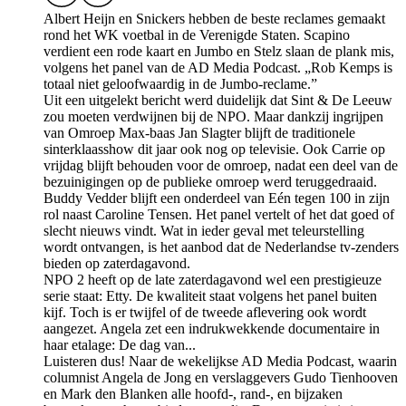
Albert Heijn en Snickers hebben de beste reclames gemaakt
rond het WK voetbal in de Verenigde Staten. Scapino
verdient een rode kaart en Jumbo en Stelz slaan de plank mis,
volgens het panel van de AD Media Podcast. „Rob Kemps is
totaal niet geloofwaardig in de Jumbo-reclame.”
Uit een uitgelekt bericht werd duidelijk dat Sint & De Leeuw
zou moeten verdwijnen bij de NPO. Maar dankzij ingrijpen
van Omroep Max-baas Jan Slagter blijft de traditionele
sinterklaasshow dit jaar ook nog op televisie. Ook Carrie op
vrijdag blijft behouden voor de omroep, nadat een deel van de
bezuinigingen op de publieke omroep werd teruggedraaid.
Buddy Vedder blijft een onderdeel van Eén tegen 100 in zijn
rol naast Caroline Tensen. Het panel vertelt of het dat goed of
slecht nieuws vindt. Wat in ieder geval met teleurstelling
wordt ontvangen, is het aanbod dat de Nederlandse tv-zenders
bieden op zaterdagavond.
NPO 2 heeft op de late zaterdagavond wel een prestigieuze
serie staat: Etty. De kwaliteit staat volgens het panel buiten
kijf. Toch is er twijfel of de tweede aflevering ook wordt
aangezet. Angela zet een indrukwekkende documentaire in
haar etalage: De dag van...
Luisteren dus! Naar de wekelijkse AD Media Podcast, waarin
columnist Angela de Jong en verslaggevers Gudo Tienhooven
en Mark den Blanken alle hoofd-, rand-, en bijzaken