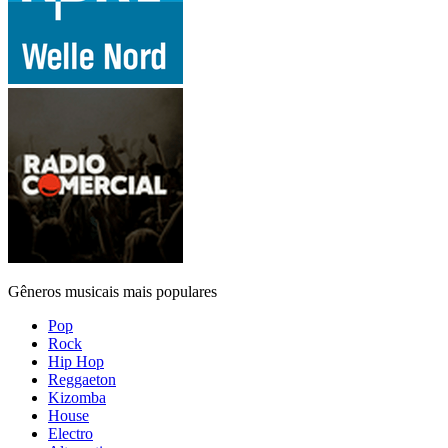
Gêneros musicais mais populares
Pop
Rock
Hip Hop
Reggaeton
Kizomba
House
Electro