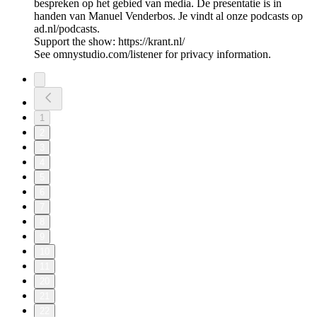
bespreken op het gebied van media. De presentatie is in
handen van Manuel Venderbos. Je vindt al onze podcasts op
ad.nl/podcasts.
Support the show: https://krant.nl/
See omnystudio.com/listener for privacy information.
1
2
3
4
5
6
7
8
9
10
11
20
21
22