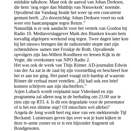
mislukte talkshow. Maar ook de aanval van Johan Derksen,
die hem ‘nog erger dan Matthijs van Nieuwkerk’ noemde.
Opvallend dat Vandaag Inside het weer op een concurrent
gemunt heeft. „Zo doorzichtig: Johan Derksen voert nu ook
weer een haatcampagne tegen Renze.”
Natuurlijk is er ook aandacht voor het vertrek van Gordon bij
Radio 10. Mediaverslaggever Mark den Blanken kwam hem
toevallig afgelopen weekend nog tegen. Twee dagen later kon
hij het nieuws brengen dat de radiozender stopte met zijn
ochtendshow samen met Froukje de Both. Opvallende
opvolgers zijn Jan-Willem Roodbeen en Jeroen Kijk in de
Vegte, die overkomen van NPO Radio 2.
Het was ook de week van Thijs Römer. AD-journalist Edwin
van der Aa zat in de zaal bij zijn voorstelling en beschreef hoe
het er aan toe ging. Het panel vraagt zich hardop af waarom
Römer dit verhaal moet vertellen. „Hij had ook een brief
kunnen schrijven aan zijn slachtoffers.”
Arjen Lubach wordt verplaatst naar Videoland en zijn
programma zal alleen nog in de herhaling om 23.00 uur te
zien zijn op RTL 4. Is dit een degradatie voor de presentator
of is het een slimme stap? Of misschien wel allebei?
Angela de Jong wordt heel erg moe van een mekkerende Tijl
Beckand. Luisteraars geven tips over wat je kunt kijken in
deze tv-arme zomer en er is een bijzonder fragment uit
Bondgenoten.