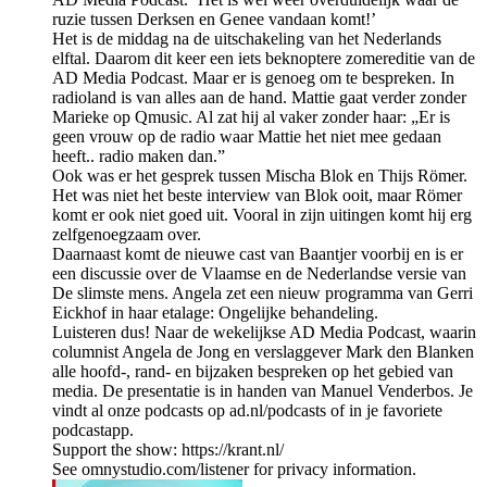
ruzie tussen Derksen en Genee vandaan komt!’
Het is de middag na de uitschakeling van het Nederlands
elftal. Daarom dit keer een iets beknoptere zomereditie van de
AD Media Podcast. Maar er is genoeg om te bespreken. In
radioland is van alles aan de hand. Mattie gaat verder zonder
Marieke op Qmusic. Al zat hij al vaker zonder haar: „Er is
geen vrouw op de radio waar Mattie het niet mee gedaan
heeft.. radio maken dan.”
Ook was er het gesprek tussen Mischa Blok en Thijs Römer.
Het was niet het beste interview van Blok ooit, maar Römer
komt er ook niet goed uit. Vooral in zijn uitingen komt hij erg
zelfgenoegzaam over.
Daarnaast komt de nieuwe cast van Baantjer voorbij en is er
een discussie over de Vlaamse en de Nederlandse versie van
De slimste mens. Angela zet een nieuw programma van Gerri
Eickhof in haar etalage: Ongelijke behandeling.
Luisteren dus! Naar de wekelijkse AD Media Podcast, waarin
columnist Angela de Jong en verslaggever Mark den Blanken
alle hoofd-, rand- en bijzaken bespreken op het gebied van
media. De presentatie is in handen van Manuel Venderbos. Je
vindt al onze podcasts op ad.nl/podcasts of in je favoriete
podcastapp.
Support the show: https://krant.nl/
See omnystudio.com/listener for privacy information.