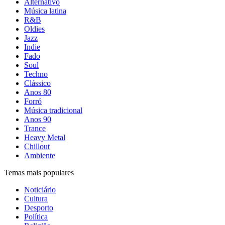
Alternativo
Música latina
R&B
Oldies
Jazz
Indie
Fado
Soul
Techno
Clássico
Anos 80
Forró
Música tradicional
Anos 90
Trance
Heavy Metal
Chillout
Ambiente
Temas mais populares
Noticiário
Cultura
Desporto
Política