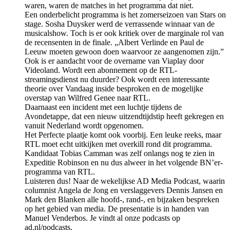
waren, waren de matches in het programma dat niet.
Een onderbelicht programma is het zomerseizoen van Stars on
stage. Sosha Duysker werd de verrassende winnaar van de
musicalshow. Toch is er ook kritiek over de marginale rol van
de recensenten in de finale. „Albert Verlinde en Paul de
Leeuw moeten gewoon doen waarvoor ze aangenomen zijn.”
Ook is er aandacht voor de overname van Viaplay door
Videoland. Wordt een abonnement op de RTL-
streamingsdienst nu duurder? Ook wordt een interessante
theorie over Vandaag inside besproken en de mogelijke
overstap van Wilfred Genee naar RTL.
Daarnaast een incident met een luchtje tijdens de
Avondetappe, dat een nieuw uitzendtijdstip heeft gekregen en
vanuit Nederland wordt opgenomen.
Het Perfecte plaatje komt ook voorbij. Een leuke reeks, maar
RTL moet echt uitkijken met overkill rond dit programma.
Kandidaat Tobias Camman was zelf onlangs nog te zien in
Expeditie Robinson en nu dus alweer in het volgende BN’er-
programma van RTL.
Luisteren dus! Naar de wekelijkse AD Media Podcast, waarin
columnist Angela de Jong en verslaggevers Dennis Jansen en
Mark den Blanken alle hoofd-, rand-, en bijzaken bespreken
op het gebied van media. De presentatie is in handen van
Manuel Venderbos. Je vindt al onze podcasts op
ad.nl/podcasts.