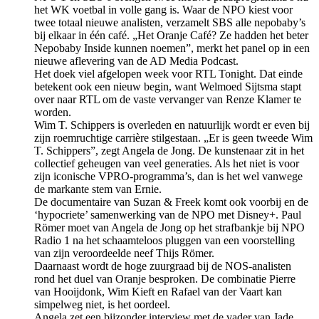
het WK voetbal in volle gang is. Waar de NPO kiest voor
twee totaal nieuwe analisten, verzamelt SBS alle nepobaby’s
bij elkaar in één café. „Het Oranje Café? Ze hadden het beter
Nepobaby Inside kunnen noemen”, merkt het panel op in een
nieuwe aflevering van de AD Media Podcast.
Het doek viel afgelopen week voor RTL Tonight. Dat einde
betekent ook een nieuw begin, want Welmoed Sijtsma stapt
over naar RTL om de vaste vervanger van Renze Klamer te
worden.
Wim T. Schippers is overleden en natuurlijk wordt er even bij
zijn roemruchtige carrière stilgestaan. „Er is geen tweede Wim
T. Schippers”, zegt Angela de Jong. De kunstenaar zit in het
collectief geheugen van veel generaties. Als het niet is voor
zijn iconische VPRO-programma’s, dan is het wel vanwege
de markante stem van Ernie.
De documentaire van Suzan & Freek komt ook voorbij en de
‘hypocriete’ samenwerking van de NPO met Disney+. Paul
Römer moet van Angela de Jong op het strafbankje bij NPO
Radio 1 na het schaamteloos pluggen van een voorstelling
van zijn veroordeelde neef Thijs Römer.
Daarnaast wordt de hoge zuurgraad bij de NOS-analisten
rond het duel van Oranje besproken. De combinatie Pierre
van Hooijdonk, Wim Kieft en Rafael van der Vaart kan
simpelweg niet, is het oordeel.
Angela zet een bijzonder interview met de vader van Jade