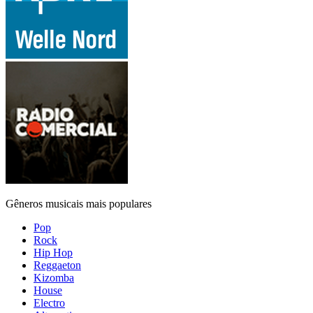
Gêneros musicais mais populares
Pop
Rock
Hip Hop
Reggaeton
Kizomba
House
Electro