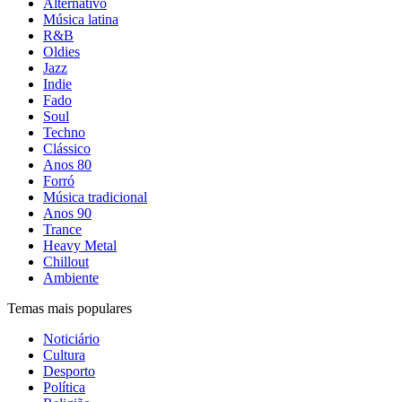
Alternativo
Música latina
R&B
Oldies
Jazz
Indie
Fado
Soul
Techno
Clássico
Anos 80
Forró
Música tradicional
Anos 90
Trance
Heavy Metal
Chillout
Ambiente
Temas mais populares
Noticiário
Cultura
Desporto
Política