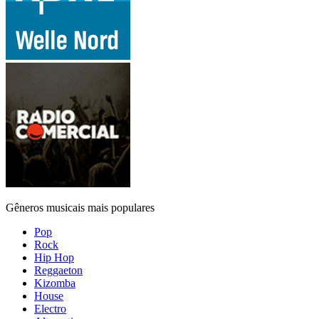
Gêneros musicais mais populares
Pop
Rock
Hip Hop
Reggaeton
Kizomba
House
Electro