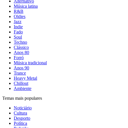
Alternativo
Música latina
R&B
Oldies
Jazz
Indie
Fado
Soul
Techno
Clássico
Anos 80
Forró
Música tradicional
Anos 90
Trance
Heavy Metal
Chillout
Ambiente
Temas mais populares
Noticiário
Cultura
Desporto
Política