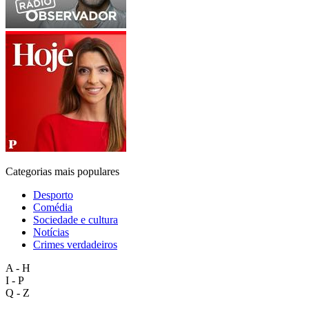
Categorias mais populares
Desporto
Comédia
Sociedade e cultura
Notícias
Crimes verdadeiros
A - H
I - P
Q - Z