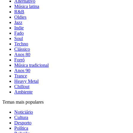
Alternativo
Música latina
R&B
Oldies
Jazz
Indie
Fado
Soul
Techno
Clássico
Anos 80
Forró
Música tradicional
Anos 90
Trance
Heavy Metal
Chillout
Ambiente
Temas mais populares
Noticiário
Cultura
Desporto
Política