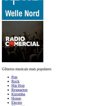
Gêneros musicais mais populares
Pop
Rock
Hip Hop
Reggaeton
Kizomba
House
Electro