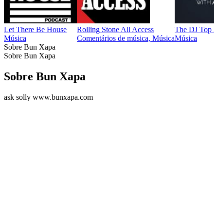
Let There Be House
Rolling Stone All Access
The DJ Top 
Música
Comentários de música, Música
Música
Sobre Bun Xapa
Sobre Bun Xapa
Sobre Bun Xapa
ask solly www.bunxapa.com
Sítio Web de podcast