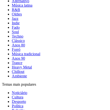
Alternativo
Música latina
R&B
Oldies
Jazz
Indie
Fado
Soul
Techno
Clássico
Anos 80
Forró
Música tradicional
Anos 90
Trance
Heavy Metal
Chillout
Ambiente
Temas mais populares
Noticiário
Cultura
Desporto
Política