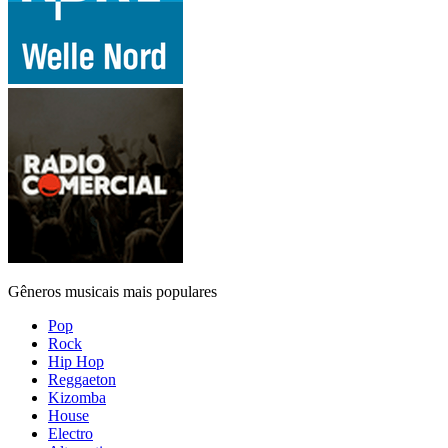
Gêneros musicais mais populares
Pop
Rock
Hip Hop
Reggaeton
Kizomba
House
Electro