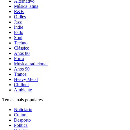
Alternativo
Música latina
R&B
Oldies
Jazz
Indie
Fado
Soul
Techno
Clássico
Anos 80
Forró
Música tradicional
Anos 90
Trance
Heavy Metal
Chillout
Ambiente
Temas mais populares
Noticiário
Cultura
Desporto
Política