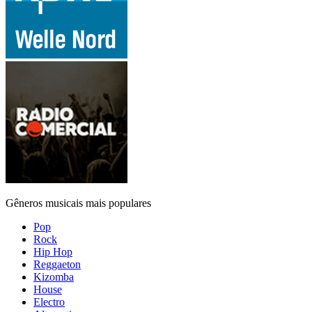
Gêneros musicais mais populares
Pop
Rock
Hip Hop
Reggaeton
Kizomba
House
Electro