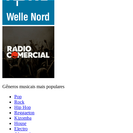
Gêneros musicais mais populares
Pop
Rock
Hip Hop
Reggaeton
Kizomba
House
Electro