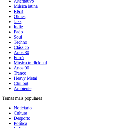
Alternativo
Música latina
R&B
Oldies
Jazz
Indie
Fado
Soul
Techno
Clássico
Anos 80
Forró
Música tradicional
Anos 90
Trance
Heavy Metal
Chillout
Ambiente
Temas mais populares
Noticiário
Cultura
Desporto
Política