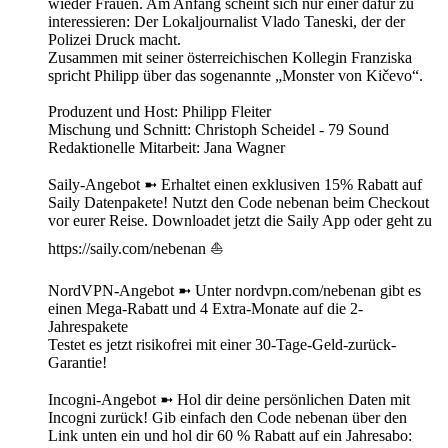
wieder Frauen. Am Anfang scheint sich nur einer dafür zu
interessieren: Der Lokaljournalist Vlado Taneski, der der
Polizei Druck macht.
Zusammen mit seiner österreichischen Kollegin Franziska
spricht Philipp über das sogenannte „Monster von Kičevo“.
Produzent und Host: Philipp Fleiter
Mischung und Schnitt: Christoph Scheidel - 79 Sound
Redaktionelle Mitarbeit: Jana Wagner
Saily-Angebot ➼ Erhaltet einen exklusiven 15% Rabatt auf
Saily Datenpakete! Nutzt den Code nebenan beim Checkout
vor eurer Reise. Downloadet jetzt die Saily App oder geht zu
https://saily.com/nebenan ⛵
NordVPN-Angebot ➼ Unter nordvpn.com/nebenan gibt es
einen Mega-Rabatt und 4 Extra-Monate auf die 2-
Jahrespakete
Testet es jetzt risikofrei mit einer 30-Tage-Geld-zurück-
Garantie!
Incogni-Angebot ➼ Hol dir deine persönlichen Daten mit
Incogni zurück! Gib einfach den Code nebenan über den
Link unten ein und hol dir 60 % Rabatt auf ein Jahresabo: