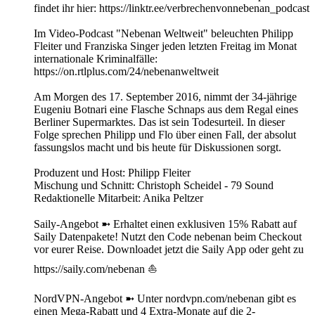
findet ihr hier: https://linktr.ee/verbrechenvonnebenan_podcast
Im Video-Podcast "Nebenan Weltweit" beleuchten Philipp
Fleiter und Franziska Singer jeden letzten Freitag im Monat
internationale Kriminalfälle:
https://on.rtlplus.com/24/nebenanweltweit
Am Morgen des 17. September 2016, nimmt der 34-jährige
Eugeniu Botnari eine Flasche Schnaps aus dem Regal eines
Berliner Supermarktes. Das ist sein Todesurteil. In dieser
Folge sprechen Philipp und Flo über einen Fall, der absolut
fassungslos macht und bis heute für Diskussionen sorgt.
Produzent und Host: Philipp Fleiter
Mischung und Schnitt: Christoph Scheidel - 79 Sound
Redaktionelle Mitarbeit: Anika Peltzer
Saily-Angebot ➼ Erhaltet einen exklusiven 15% Rabatt auf
Saily Datenpakete! Nutzt den Code nebenan beim Checkout
vor eurer Reise. Downloadet jetzt die Saily App oder geht zu
https://saily.com/nebenan ⛵
NordVPN-Angebot ➼ Unter nordvpn.com/nebenan gibt es
einen Mega-Rabatt und 4 Extra-Monate auf die 2-