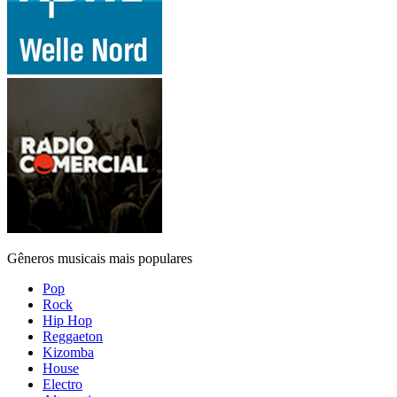
Gêneros musicais mais populares
Pop
Rock
Hip Hop
Reggaeton
Kizomba
House
Electro