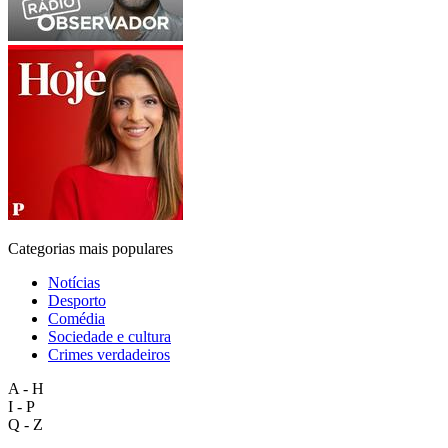
Categorias mais populares
Notícias
Desporto
Comédia
Sociedade e cultura
Crimes verdadeiros
A - H
I - P
Q - Z