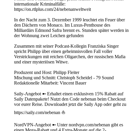
internationale Kriminalfälle:
https://on.rtlplus.com/24/nebenanweltweit
In der Nacht zum 3. Dezember 1999 leuchtet ein Feuer über
den Dächern von Monaco. Im Luxus-Penthouse des
Milliardärs Edmond Safra brennt es. Stunden später werden in
der Wohnung zwei Leichen gefunden
Zusammen mit seiner Podcast-Kollegin Franziska Singer
spricht Philipp über einen geheimnisvollen Fall voller
Verstrickungen mit reichen Oligarchen, der russischen Mafia
und einer mysteriösen Witwe.
Produzent und Host: Philipp Fleiter
Mischung und Schnitt: Christoph Scheidel - 79 Sound
Redaktionelle Mitarbeit: Vincent Bauer
Saily-Angebot ➼ Erhaltet einen exklusiven 15% Rabatt auf
Saily Datenpakete! Nutzt den Code nebenan beim Checkout
vor eurer Reise. Downloadet jetzt die Saily App oder geht zu
https://saily.com/nebenan ⛵
NordVPN-Angebot ➼ Unter nordvpn.com/nebenan gibt es
einen Mega-Rabatt und 4 Extra-Monate auf die 2-