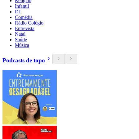
Religião
Infantil
DJ
Comédia
Rádio Colégio
Entrevista
Natal
Saúde
Música
Podcasts de topo