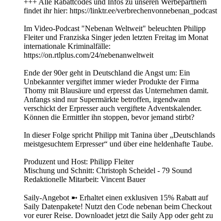
+++ Alle Rabattcodes und Infos zu unseren Werbepartnern
findet ihr hier: https://linktr.ee/verbrechenvonnebenan_podcast
Im Video-Podcast "Nebenan Weltweit" beleuchten Philipp
Fleiter und Franziska Singer jeden letzten Freitag im Monat
internationale Kriminalfälle:
https://on.rtlplus.com/24/nebenanweltweit
Ende der 90er geht in Deutschland die Angst um: Ein
Unbekannter vergiftet immer wieder Produkte der Firma
Thomy mit Blausäure und erpresst das Unternehmen damit.
Anfangs sind nur Supermärkte betroffen, irgendwann
verschickt der Erpresser auch vergiftete Adventskalender.
Können die Ermittler ihn stoppen, bevor jemand stirbt?
In dieser Folge spricht Philipp mit Tanina über „Deutschlands
meistgesuchtem Erpresser“ und über eine heldenhafte Taube.
Produzent und Host: Philipp Fleiter
Mischung und Schnitt: Christoph Scheidel - 79 Sound
Redaktionelle Mitarbeit: Vincent Bauer
Saily-Angebot ➼ Erhaltet einen exklusiven 15% Rabatt auf
Saily Datenpakete! Nutzt den Code nebenan beim Checkout
vor eurer Reise. Downloadet jetzt die Saily App oder geht zu