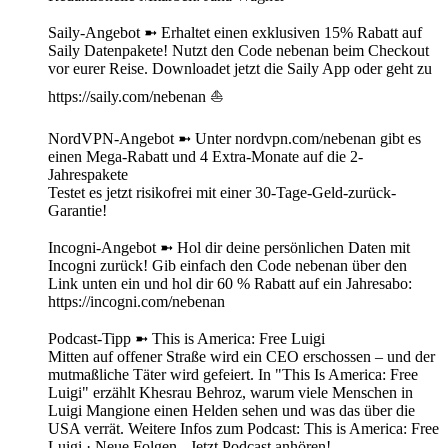
Saily-Angebot ➼ Erhaltet einen exklusiven 15% Rabatt auf
Saily Datenpakete! Nutzt den Code nebenan beim Checkout
vor eurer Reise. Downloadet jetzt die Saily App oder geht zu
https://saily.com/nebenan ⛵
NordVPN-Angebot ➼ Unter nordvpn.com/nebenan gibt es
einen Mega-Rabatt und 4 Extra-Monate auf die 2-
Jahrespakete
Testet es jetzt risikofrei mit einer 30-Tage-Geld-zurück-
Garantie!
Incogni-Angebot ➼ Hol dir deine persönlichen Daten mit
Incogni zurück! Gib einfach den Code nebenan über den
Link unten ein und hol dir 60 % Rabatt auf ein Jahresabo:
https://incogni.com/nebenan
Podcast-Tipp ➼ This is America: Free Luigi
Mitten auf offener Straße wird ein CEO erschossen – und der
mutmaßliche Täter wird gefeiert. In "This Is America: Free
Luigi" erzählt Khesrau Behroz, warum viele Menschen in
Luigi Mangione einen Helden sehen und was das über die
USA verrät. Weitere Infos zum Podcast: This is America: Free
Luigi · Neue Folgen - Jetzt Podcast anhören!