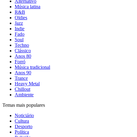
Alternativo
Música latina
R&B
Oldies
Jazz
Indie
Fado
Soul
Techno
Clássico
Anos 80
Forró
Música tradicional
Anos 90
Trance
Heavy Metal
Chillout
Ambiente
Temas mais populares
Noticiário
Cultura
Desporto
Política