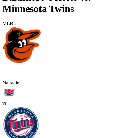
Minnesota Twins
MLB
-
-
Na rádio:
vs