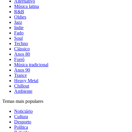
Alternativo
Música latina
R&B
Oldies
Jazz
Indie
Fado
Soul
Techno
Clássico
Anos 80
Forró
Música tradicional
Anos 90
Trance
Heavy Metal
Chillout
Ambiente
Temas mais populares
Noticiário
Cultura
Desporto
Política