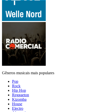
Gêneros musicais mais populares
Pop
Rock
Hip Hop
Reggaeton
Kizomba
House
Electro