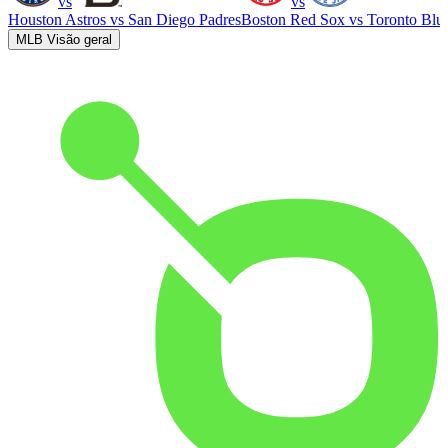
vs
vs
Houston Astros
vs
San Diego Padres
Boston Red Sox
vs
Toronto Blu
MLB Visão geral