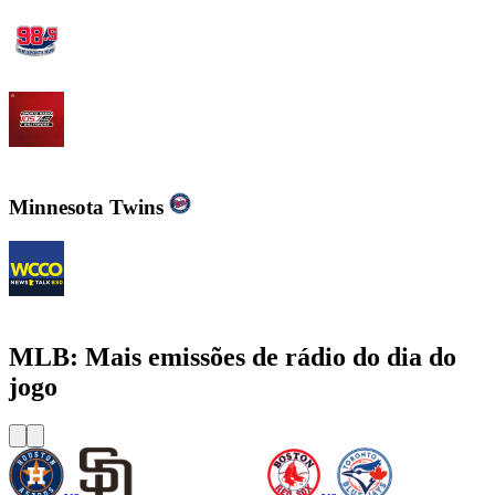
WBZFM - The Sports Hub 98.5
WJZ-FM - 105.7 FM The Fan
Minnesota Twins
WCCO - News Talk 830
MLB: Mais emissões de rádio do dia do
jogo