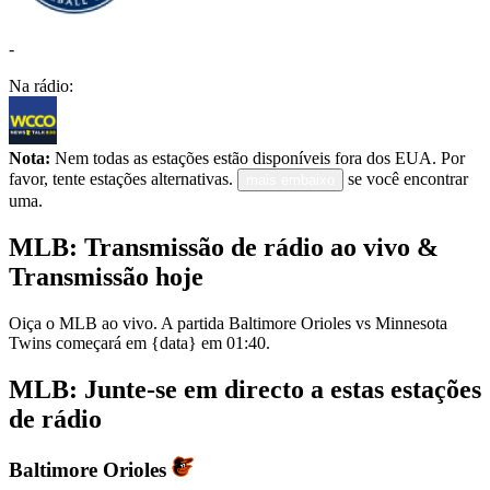
-
Na rádio:
Nota:
Nem todas as estações estão disponíveis fora dos EUA. Por
favor, tente estações alternativas.
se você encontrar
mais embaixo
uma.
MLB: Transmissão de rádio ao vivo &
Transmissão hoje
Oiça o MLB ao vivo. A partida Baltimore Orioles vs Minnesota
Twins começará em {data} em 01:40.
MLB: Junte-se em directo a estas estações
de rádio
Baltimore Orioles