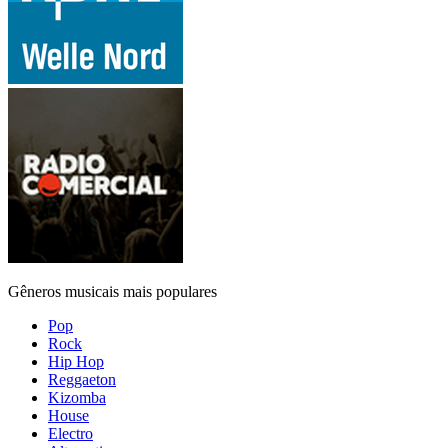
Gêneros musicais mais populares
Pop
Rock
Hip Hop
Reggaeton
Kizomba
House
Electro