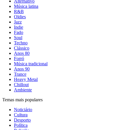
Alternativo
Música latina
R&B
Oldies
Jazz
Indie
Fado
Soul
Techno
Clássico
Anos 80
Forró
Música tradicional
Anos 90
Trance
Heavy Metal
Chillout
Ambiente
Temas mais populares
Noticiário
Cultura
Desporto
Política