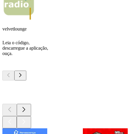
velvetlounge
Leia o código,
descarregue a aplicação,
ouça.
Podcasts de
topo
Podcasts de
topo
Podcasts de
topo