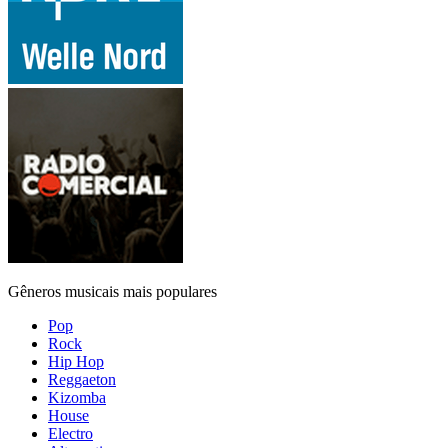
Gêneros musicais mais populares
Pop
Rock
Hip Hop
Reggaeton
Kizomba
House
Electro