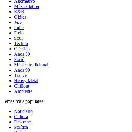
Alternativo
Música latina
R&B
Oldies
Jazz
Indie
Fado
Soul
Techno
Clássico
Anos 80
Forró
Música tradicional
Anos 90
Trance
Heavy Metal
Chillout
Ambiente
Temas mais populares
Noticiário
Cultura
Desporto
Política