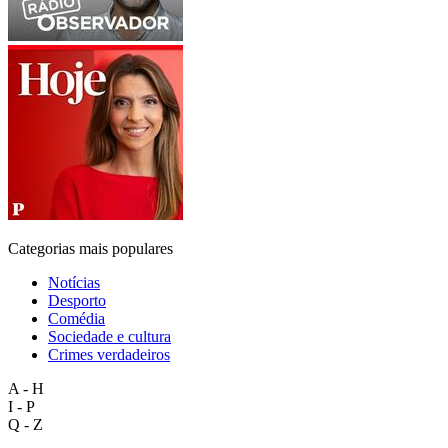
Categorias mais populares
Notícias
Desporto
Comédia
Sociedade e cultura
Crimes verdadeiros
A - H
I - P
Q - Z