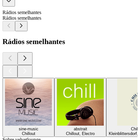
Rádios semelhantes
Rádios semelhantes
Rádios semelhantes
sine-music
abstrait
Chill
Chillout
Chillout, Electro
Kleinblittersdorf,
Sobre velvetlounge