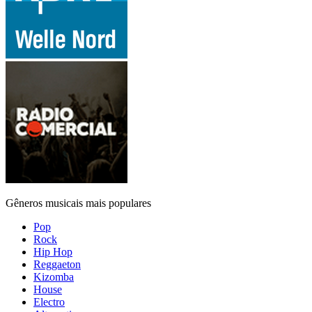
Gêneros musicais mais populares
Pop
Rock
Hip Hop
Reggaeton
Kizomba
House
Electro