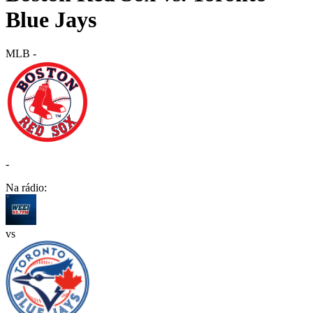
Blue Jays
MLB
-
-
Na rádio:
vs