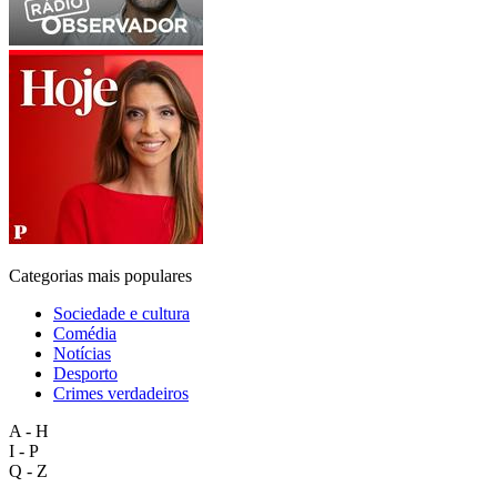
Categorias mais populares
Sociedade e cultura
Comédia
Notícias
Desporto
Crimes verdadeiros
A - H
I - P
Q - Z