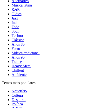
Alternativo
Música latina
R&B
Oldies
Jazz
Indie
Fado
Soul
Techno
Clássico
Anos 80
Forró
Música tradicional
Anos 90
Trance
Heavy Metal
Chillout
Ambiente
Temas mais populares
Noticiário
Cultura
Desporto
Política