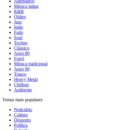
Alternativo
Música latina
R&B
Oldies
Jazz
Indie
Fado
Soul
Techno
Clássico
Anos 80
Forró
Música tradicional
Anos 90
Trance
Heavy Metal
Chillout
Ambiente
Temas mais populares
Noticiário
Cultura
Desporto
Política