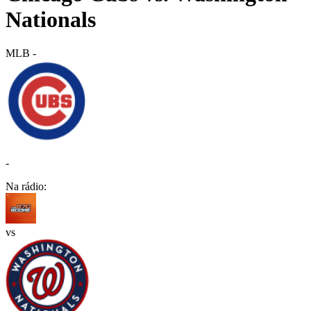
Nationals
MLB
-
-
Na rádio:
vs