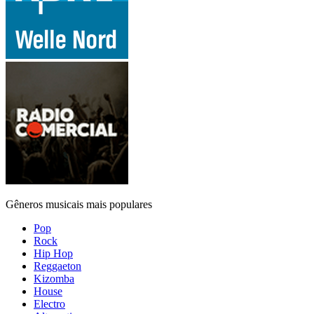
Gêneros musicais mais populares
Pop
Rock
Hip Hop
Reggaeton
Kizomba
House
Electro