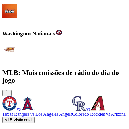
WSCR - 670 AM The Score
Washington Nationals
WJFK-FM - The Fan 106.7 FM
MLB: Mais emissões de rádio do dia do
jogo
vs
vs
Texas Rangers
vs
Los Angeles Angels
Colorado Rockies
vs
Arizona 
MLB Visão geral