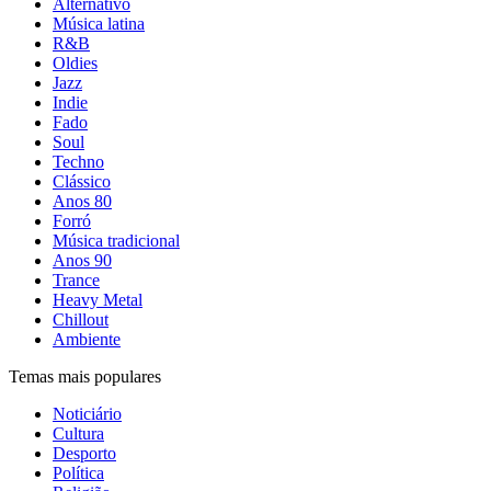
Alternativo
Música latina
R&B
Oldies
Jazz
Indie
Fado
Soul
Techno
Clássico
Anos 80
Forró
Música tradicional
Anos 90
Trance
Heavy Metal
Chillout
Ambiente
Temas mais populares
Noticiário
Cultura
Desporto
Política