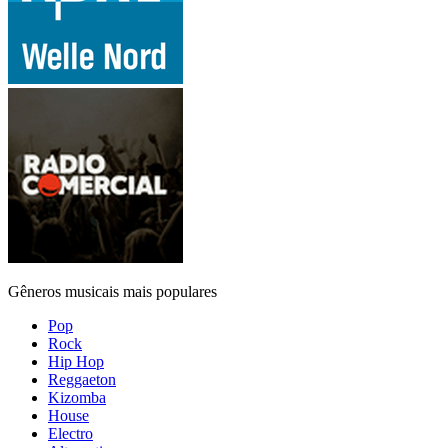
Gêneros musicais mais populares
Pop
Rock
Hip Hop
Reggaeton
Kizomba
House
Electro