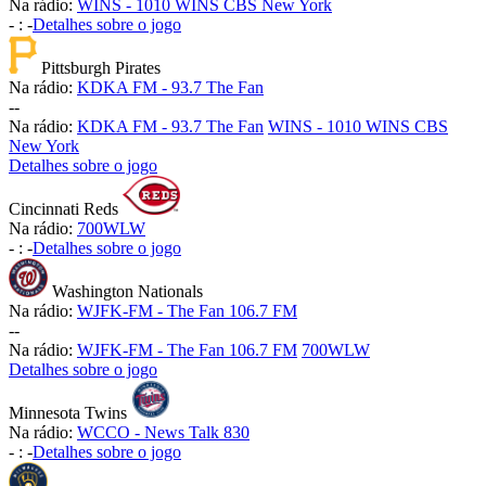
Na rádio:
WINS - 1010 WINS CBS New York
-
:
-
Detalhes sobre o jogo
Pittsburgh Pirates
Na rádio:
KDKA FM - 93.7 The Fan
-
-
Na rádio:
KDKA FM - 93.7 The Fan
WINS - 1010 WINS CBS
New York
Detalhes sobre o jogo
Cincinnati Reds
Na rádio:
700WLW
-
:
-
Detalhes sobre o jogo
Washington Nationals
Na rádio:
WJFK-FM - The Fan 106.7 FM
-
-
Na rádio:
WJFK-FM - The Fan 106.7 FM
700WLW
Detalhes sobre o jogo
Minnesota Twins
Na rádio:
WCCO - News Talk 830
-
:
-
Detalhes sobre o jogo