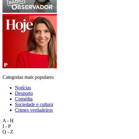
Categorias mais populares
Notícias
Desporto
Comédia
Sociedade e cultura
Crimes verdadeiros
A - H
I - P
Q - Z