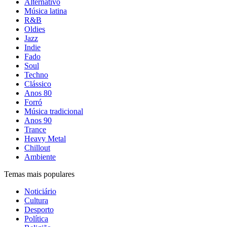
Alternativo
Música latina
R&B
Oldies
Jazz
Indie
Fado
Soul
Techno
Clássico
Anos 80
Forró
Música tradicional
Anos 90
Trance
Heavy Metal
Chillout
Ambiente
Temas mais populares
Noticiário
Cultura
Desporto
Política