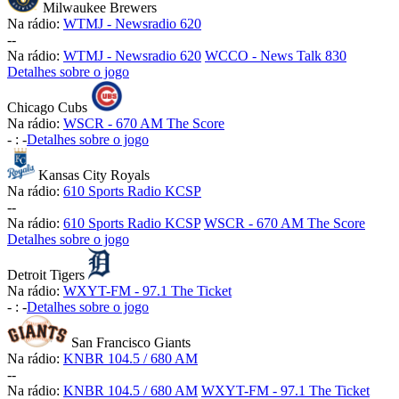
Milwaukee Brewers
Na rádio:
WTMJ - Newsradio 620
-
-
Na rádio:
WTMJ - Newsradio 620
WCCO - News Talk 830
Detalhes sobre o jogo
Chicago Cubs
Na rádio:
WSCR - 670 AM The Score
-
:
-
Detalhes sobre o jogo
Kansas City Royals
Na rádio:
610 Sports Radio KCSP
-
-
Na rádio:
610 Sports Radio KCSP
WSCR - 670 AM The Score
Detalhes sobre o jogo
Detroit Tigers
Na rádio:
WXYT-FM - 97.1 The Ticket
-
:
-
Detalhes sobre o jogo
San Francisco Giants
Na rádio:
KNBR 104.5 / 680 AM
-
-
Na rádio:
KNBR 104.5 / 680 AM
WXYT-FM - 97.1 The Ticket