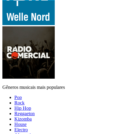
Gêneros musicais mais populares
Pop
Rock
Hip Hop
Reggaeton
Kizomba
House
Electro