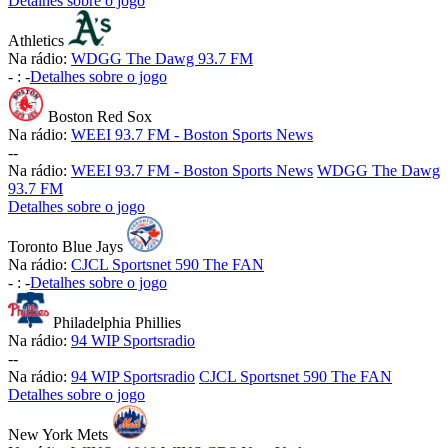
Detalhes sobre o jogo
Athletics
Na rádio:
WDGG The Dawg 93.7 FM
-
:
-
Detalhes sobre o jogo
Boston Red Sox
Na rádio:
WEEI 93.7 FM - Boston Sports News
-
-
Na rádio:
WEEI 93.7 FM - Boston Sports News
WDGG The Dawg
93.7 FM
Detalhes sobre o jogo
Toronto Blue Jays
Na rádio:
CJCL Sportsnet 590 The FAN
-
:
-
Detalhes sobre o jogo
Philadelphia Phillies
Na rádio:
94 WIP Sportsradio
-
-
Na rádio:
94 WIP Sportsradio
CJCL Sportsnet 590 The FAN
Detalhes sobre o jogo
New York Mets