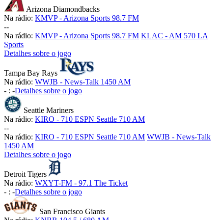
Arizona Diamondbacks
Na rádio:
KMVP - Arizona Sports 98.7 FM
-
-
Na rádio:
KMVP - Arizona Sports 98.7 FM
KLAC - AM 570 LA
Sports
Detalhes sobre o jogo
Tampa Bay Rays
Na rádio:
WWJB - News-Talk 1450 AM
-
:
-
Detalhes sobre o jogo
Seattle Mariners
Na rádio:
KIRO - 710 ESPN Seattle 710 AM
-
-
Na rádio:
KIRO - 710 ESPN Seattle 710 AM
WWJB - News-Talk
1450 AM
Detalhes sobre o jogo
Detroit Tigers
Na rádio:
WXYT-FM - 97.1 The Ticket
-
:
-
Detalhes sobre o jogo
San Francisco Giants