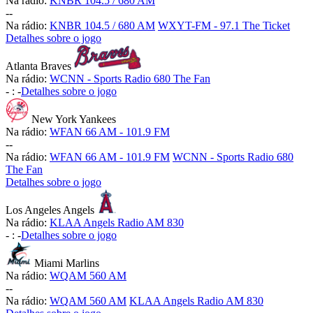
Na rádio:
KNBR 104.5 / 680 AM
-
-
Na rádio:
KNBR 104.5 / 680 AM
WXYT-FM - 97.1 The Ticket
Detalhes sobre o jogo
Atlanta Braves
Na rádio:
WCNN - Sports Radio 680 The Fan
-
:
-
Detalhes sobre o jogo
New York Yankees
Na rádio:
WFAN 66 AM - 101.9 FM
-
-
Na rádio:
WFAN 66 AM - 101.9 FM
WCNN - Sports Radio 680
The Fan
Detalhes sobre o jogo
Los Angeles Angels
Na rádio:
KLAA Angels Radio AM 830
-
:
-
Detalhes sobre o jogo
Miami Marlins
Na rádio:
WQAM 560 AM
-
-
Na rádio:
WQAM 560 AM
KLAA Angels Radio AM 830