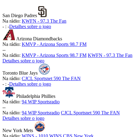
San Diego Padres
Na rádio:
KWFN - 97.3 The Fan
-
:
-
Detalhes sobre o jogo
Arizona Diamondbacks
Na rádio:
KMVP - Arizona Sports 98.7 FM
-
-
Na rádio:
KMVP - Arizona Sports 98.7 FM
KWFN - 97.3 The Fan
Detalhes sobre o jogo
Toronto Blue Jays
Na rádio:
CJCL Sportsnet 590 The FAN
-
:
-
Detalhes sobre o jogo
Philadelphia Phillies
Na rádio:
94 WIP Sportsradio
-
-
Na rádio:
94 WIP Sportsradio
CJCL Sportsnet 590 The FAN
Detalhes sobre o jogo
New York Mets
Na rádio:
WINS - 1010 WINS CBS New York