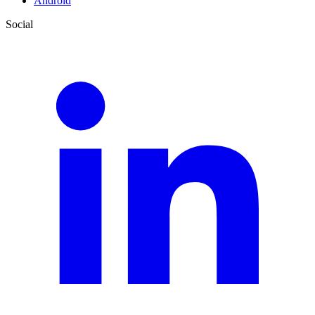
Android
Social