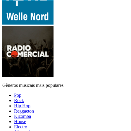
Gêneros musicais mais populares
Pop
Rock
Hip Hop
Reggaeton
Kizomba
House
Electro