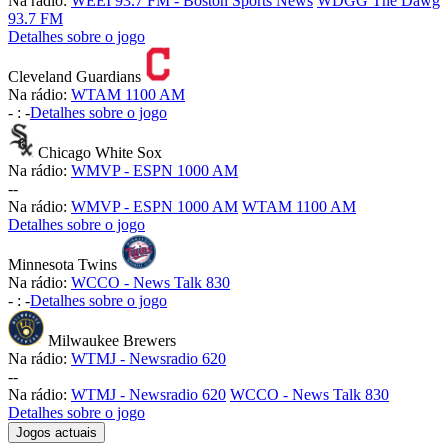
Na rádio:
WEEI 93.7 FM - Boston Sports News
WDGG The Dawg
93.7 FM
Detalhes sobre o jogo
Cleveland Guardians
Na rádio:
WTAM 1100 AM
-
:
-
Detalhes sobre o jogo
Chicago White Sox
Na rádio:
WMVP - ESPN 1000 AM
-
-
Na rádio:
WMVP - ESPN 1000 AM
WTAM 1100 AM
Detalhes sobre o jogo
Minnesota Twins
Na rádio:
WCCO - News Talk 830
-
:
-
Detalhes sobre o jogo
Milwaukee Brewers
Na rádio:
WTMJ - Newsradio 620
-
-
Na rádio:
WTMJ - Newsradio 620
WCCO - News Talk 830
Detalhes sobre o jogo
Jogos actuais