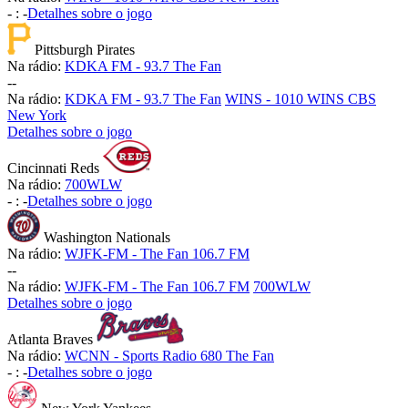
-
:
-
Detalhes sobre o jogo
Pittsburgh Pirates
Na rádio:
KDKA FM - 93.7 The Fan
-
-
Na rádio:
KDKA FM - 93.7 The Fan
WINS - 1010 WINS CBS
New York
Detalhes sobre o jogo
Cincinnati Reds
Na rádio:
700WLW
-
:
-
Detalhes sobre o jogo
Washington Nationals
Na rádio:
WJFK-FM - The Fan 106.7 FM
-
-
Na rádio:
WJFK-FM - The Fan 106.7 FM
700WLW
Detalhes sobre o jogo
Atlanta Braves
Na rádio:
WCNN - Sports Radio 680 The Fan
-
:
-
Detalhes sobre o jogo