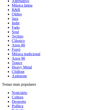
Alternativo
Música latina
R&B
Oldies
Jazz
Indie
Fado
Soul
Techno
Clássico
Anos 80
Forró
Música tradicional
Anos 90
Trance
Heavy Metal
Chillout
Ambiente
Temas mais populares
Noticiário
Cultura
Desporto
Política