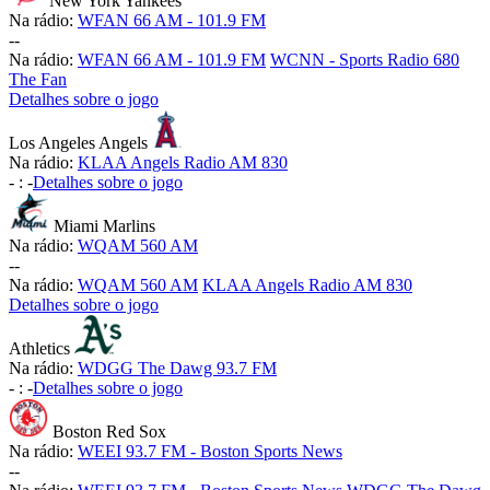
New York Yankees
Na rádio:
WFAN 66 AM - 101.9 FM
-
-
Na rádio:
WFAN 66 AM - 101.9 FM
WCNN - Sports Radio 680
The Fan
Detalhes sobre o jogo
Los Angeles Angels
Na rádio:
KLAA Angels Radio AM 830
-
:
-
Detalhes sobre o jogo
Miami Marlins
Na rádio:
WQAM 560 AM
-
-
Na rádio:
WQAM 560 AM
KLAA Angels Radio AM 830
Detalhes sobre o jogo
Athletics
Na rádio:
WDGG The Dawg 93.7 FM
-
:
-
Detalhes sobre o jogo
Boston Red Sox
Na rádio:
WEEI 93.7 FM - Boston Sports News
-
-