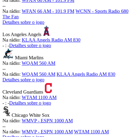
Na rádio:
WFAN 66 AM - 101.9 FM
-
-
Na rádio:
WFAN 66 AM - 101.9 FM
WCNN - Sports Radio 680
The Fan
Detalhes sobre o jogo
Los Angeles Angels
Na rádio:
KLAA Angels Radio AM 830
-
:
-
Detalhes sobre o jogo
Miami Marlins
Na rádio:
WQAM 560 AM
-
-
Na rádio:
WQAM 560 AM
KLAA Angels Radio AM 830
Detalhes sobre o jogo
Cleveland Guardians
Na rádio:
WTAM 1100 AM
-
:
-
Detalhes sobre o jogo
Chicago White Sox
Na rádio:
WMVP - ESPN 1000 AM
-
-
Na rádio:
WMVP - ESPN 1000 AM
WTAM 1100 AM