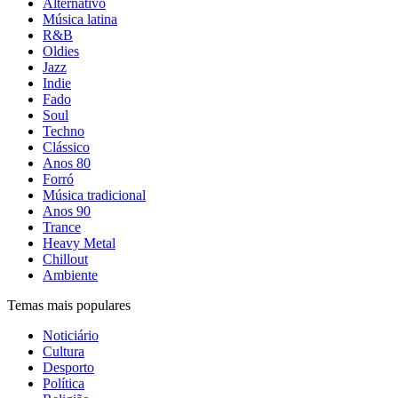
Alternativo
Música latina
R&B
Oldies
Jazz
Indie
Fado
Soul
Techno
Clássico
Anos 80
Forró
Música tradicional
Anos 90
Trance
Heavy Metal
Chillout
Ambiente
Temas mais populares
Noticiário
Cultura
Desporto
Política