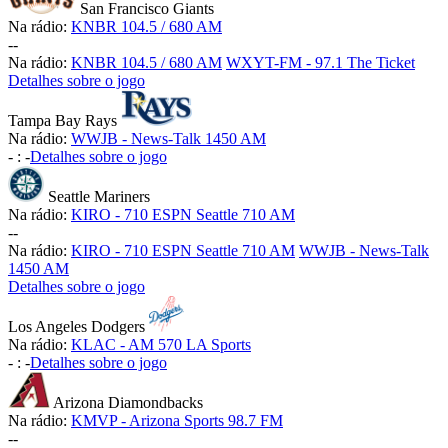
San Francisco Giants
Na rádio:
KNBR 104.5 / 680 AM
-
-
Na rádio:
KNBR 104.5 / 680 AM
WXYT-FM - 97.1 The Ticket
Detalhes sobre o jogo
Tampa Bay Rays
Na rádio:
WWJB - News-Talk 1450 AM
-
:
-
Detalhes sobre o jogo
Seattle Mariners
Na rádio:
KIRO - 710 ESPN Seattle 710 AM
-
-
Na rádio:
KIRO - 710 ESPN Seattle 710 AM
WWJB - News-Talk
1450 AM
Detalhes sobre o jogo
Los Angeles Dodgers
Na rádio:
KLAC - AM 570 LA Sports
-
:
-
Detalhes sobre o jogo
Arizona Diamondbacks
Na rádio:
KMVP - Arizona Sports 98.7 FM
-
-