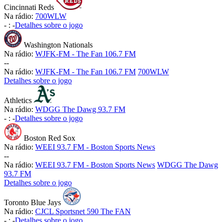
Cincinnati Reds
Na rádio:
700WLW
-
:
-
Detalhes sobre o jogo
Washington Nationals
Na rádio:
WJFK-FM - The Fan 106.7 FM
-
-
Na rádio:
WJFK-FM - The Fan 106.7 FM
700WLW
Detalhes sobre o jogo
Athletics
Na rádio:
WDGG The Dawg 93.7 FM
-
:
-
Detalhes sobre o jogo
Boston Red Sox
Na rádio:
WEEI 93.7 FM - Boston Sports News
-
-
Na rádio:
WEEI 93.7 FM - Boston Sports News
WDGG The Dawg
93.7 FM
Detalhes sobre o jogo
Toronto Blue Jays
Na rádio:
CJCL Sportsnet 590 The FAN
-
:
-
Detalhes sobre o jogo