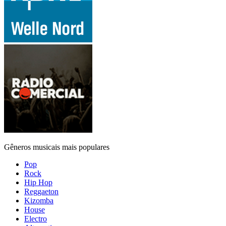
Gêneros musicais mais populares
Pop
Rock
Hip Hop
Reggaeton
Kizomba
House
Electro