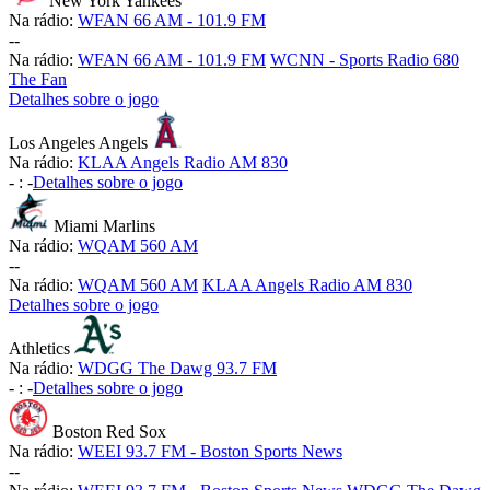
New York Yankees
Na rádio:
WFAN 66 AM - 101.9 FM
-
-
Na rádio:
WFAN 66 AM - 101.9 FM
WCNN - Sports Radio 680
The Fan
Detalhes sobre o jogo
Los Angeles Angels
Na rádio:
KLAA Angels Radio AM 830
-
:
-
Detalhes sobre o jogo
Miami Marlins
Na rádio:
WQAM 560 AM
-
-
Na rádio:
WQAM 560 AM
KLAA Angels Radio AM 830
Detalhes sobre o jogo
Athletics
Na rádio:
WDGG The Dawg 93.7 FM
-
:
-
Detalhes sobre o jogo
Boston Red Sox
Na rádio:
WEEI 93.7 FM - Boston Sports News
-
-