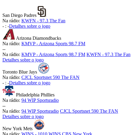
San Diego Padres
Na rádio:
KWFN - 97.3 The Fan
-
:
-
Detalhes sobre o jogo
Arizona Diamondbacks
Na rádio:
KMVP - Arizona Sports 98.7 FM
-
-
Na rádio:
KMVP - Arizona Sports 98.7 FM
KWFN - 97.3 The Fan
Detalhes sobre o jogo
Toronto Blue Jays
Na rádio:
CJCL Sportsnet 590 The FAN
-
:
-
Detalhes sobre o jogo
Philadelphia Phillies
Na rádio:
94 WIP Sportsradio
-
-
Na rádio:
94 WIP Sportsradio
CJCL Sportsnet 590 The FAN
Detalhes sobre o jogo
New York Mets
Na rádio:
WINS - 1010 WINS CBS New York