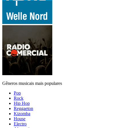
Gêneros musicais mais populares
Pop
Rock
Hip Hop
Reggaeton
Kizomba
House
Electro