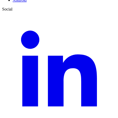
Android
Social