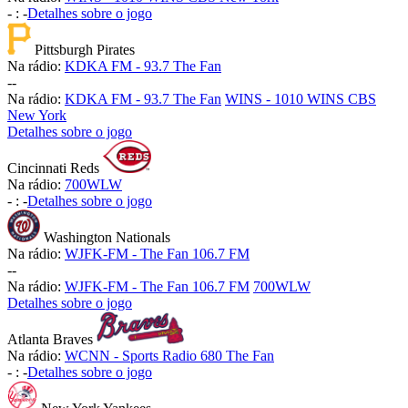
-
:
-
Detalhes sobre o jogo
Pittsburgh Pirates
Na rádio:
KDKA FM - 93.7 The Fan
-
-
Na rádio:
KDKA FM - 93.7 The Fan
WINS - 1010 WINS CBS
New York
Detalhes sobre o jogo
Cincinnati Reds
Na rádio:
700WLW
-
:
-
Detalhes sobre o jogo
Washington Nationals
Na rádio:
WJFK-FM - The Fan 106.7 FM
-
-
Na rádio:
WJFK-FM - The Fan 106.7 FM
700WLW
Detalhes sobre o jogo
Atlanta Braves
Na rádio:
WCNN - Sports Radio 680 The Fan
-
:
-
Detalhes sobre o jogo