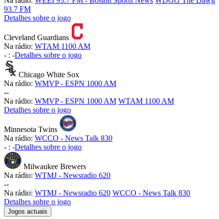
Na rádio:
WEEI 93.7 FM - Boston Sports News
WDGG The Dawg
93.7 FM
Detalhes sobre o jogo
Cleveland Guardians
Na rádio:
WTAM 1100 AM
-
:
-
Detalhes sobre o jogo
Chicago White Sox
Na rádio:
WMVP - ESPN 1000 AM
-
-
Na rádio:
WMVP - ESPN 1000 AM
WTAM 1100 AM
Detalhes sobre o jogo
Minnesota Twins
Na rádio:
WCCO - News Talk 830
-
:
-
Detalhes sobre o jogo
Milwaukee Brewers
Na rádio:
WTMJ - Newsradio 620
-
-
Na rádio:
WTMJ - Newsradio 620
WCCO - News Talk 830
Detalhes sobre o jogo
Jogos actuais