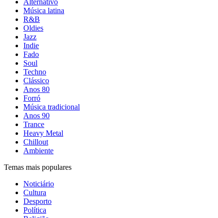
Alternativo
Música latina
R&B
Oldies
Jazz
Indie
Fado
Soul
Techno
Clássico
Anos 80
Forró
Música tradicional
Anos 90
Trance
Heavy Metal
Chillout
Ambiente
Temas mais populares
Noticiário
Cultura
Desporto
Política