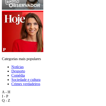
Categorias mais populares
Notícias
Desporto
Comédia
Sociedade e cultura
Crimes verdadeiros
A - H
I - P
Q - Z