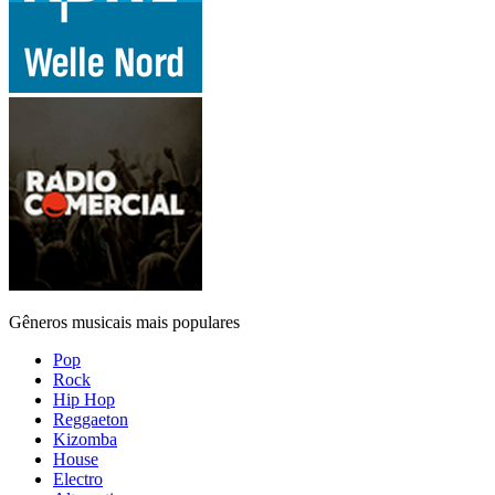
Gêneros musicais mais populares
Pop
Rock
Hip Hop
Reggaeton
Kizomba
House
Electro