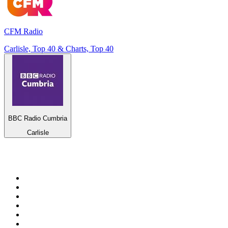
CFM Radio
Carlisle, Top 40 & Charts, Top 40
BBC Radio Cumbria
Carlisle
Top 100 em
radio.pt
1
.
RFM
2
.
SOFT POP
3
.
1.FM - Chillout Lounge
4
.
Radio Noroc
5
.
Maretimo Lounge Radio
6
.
Perfect Chillout