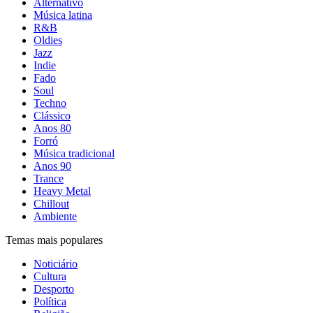
Alternativo
Música latina
R&B
Oldies
Jazz
Indie
Fado
Soul
Techno
Clássico
Anos 80
Forró
Música tradicional
Anos 90
Trance
Heavy Metal
Chillout
Ambiente
Temas mais populares
Noticiário
Cultura
Desporto
Política