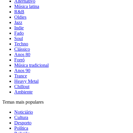
Alternativo
Música latina
R&B
Oldies
Jazz
Indie
Fado
Soul
Techno
Clássico
Anos 80
Forró
Música tradicional
Anos 90
Trance
Heavy Metal
Chillout
Ambiente
Temas mais populares
Noticiário
Cultura
Desporto
Política