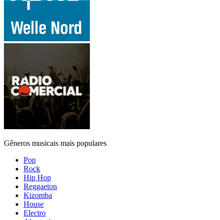
Gêneros musicais mais populares
Pop
Rock
Hip Hop
Reggaeton
Kizomba
House
Electro