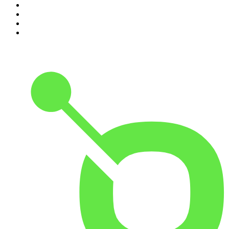
7
.
Expresso da Manhã
8
.
Contas-Poupança
9
.
isso não se diz
10
.
Eixo do Mal