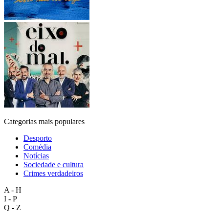
Categorias mais populares
Desporto
Comédia
Notícias
Sociedade e cultura
Crimes verdadeiros
A - H
I - P
Q - Z