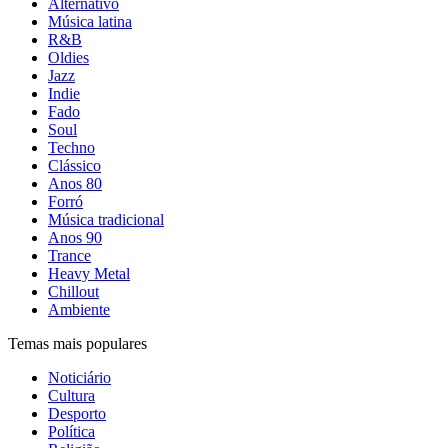
Alternativo
Música latina
R&B
Oldies
Jazz
Indie
Fado
Soul
Techno
Clássico
Anos 80
Forró
Música tradicional
Anos 90
Trance
Heavy Metal
Chillout
Ambiente
Temas mais populares
Noticiário
Cultura
Desporto
Política