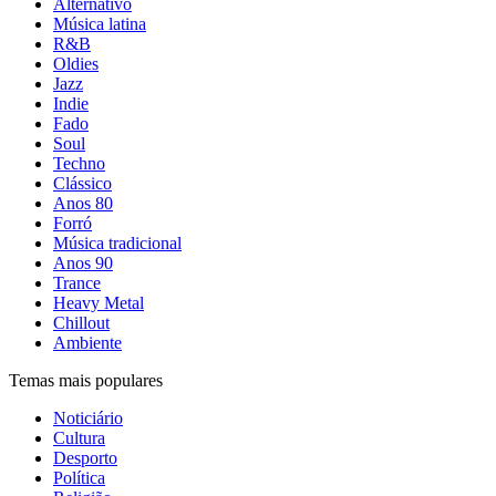
Alternativo
Música latina
R&B
Oldies
Jazz
Indie
Fado
Soul
Techno
Clássico
Anos 80
Forró
Música tradicional
Anos 90
Trance
Heavy Metal
Chillout
Ambiente
Temas mais populares
Noticiário
Cultura
Desporto
Política