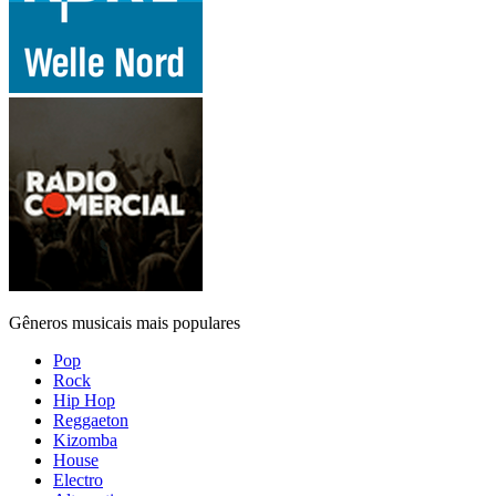
Gêneros musicais mais populares
Pop
Rock
Hip Hop
Reggaeton
Kizomba
House
Electro