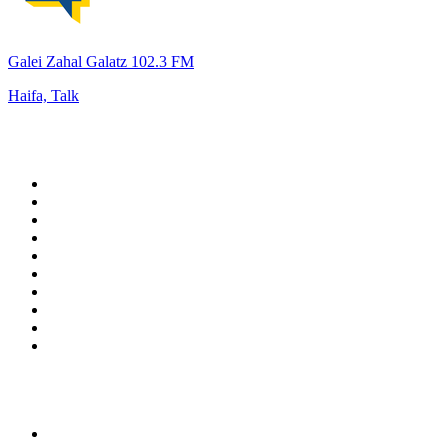
Galei Zahal Galatz 102.3 FM
Haifa, Talk
Top 100 em
radio.pt
1
.
RFM
2
.
SOFT POP
3
.
1.FM - Chillout Lounge
4
.
Radio Noroc
5
.
Maretimo Lounge Radio
6
.
Perfect Chillout
7
.
MEGA HITS
8
.
NDR 2
9
.
NDR 1 Welle Nord - Region Norderstedt
10
.
Rádio Comercial Emissão FM
Top 100 podcasts em
Portugal
1
.
Renascença - Extremamente Desagradável