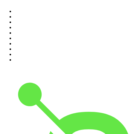
1
.
Renascença - Extremamente Desagradável
2
.
O Homem que Mordeu o Cão
3
.
Assim Vamos Ter de Falar de Outra Maneira
4
.
Expresso da Manhã
5
.
na saúde e na doença
6
.
Contas-Poupança
7
.
isso não se diz
8
.
Eixo do Mal
9
.
A História do Dia
10
.
Hoje