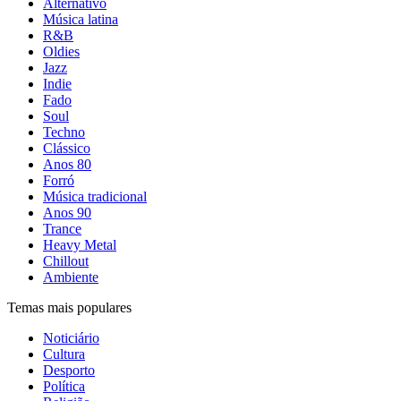
Alternativo
Música latina
R&B
Oldies
Jazz
Indie
Fado
Soul
Techno
Clássico
Anos 80
Forró
Música tradicional
Anos 90
Trance
Heavy Metal
Chillout
Ambiente
Temas mais populares
Noticiário
Cultura
Desporto
Política