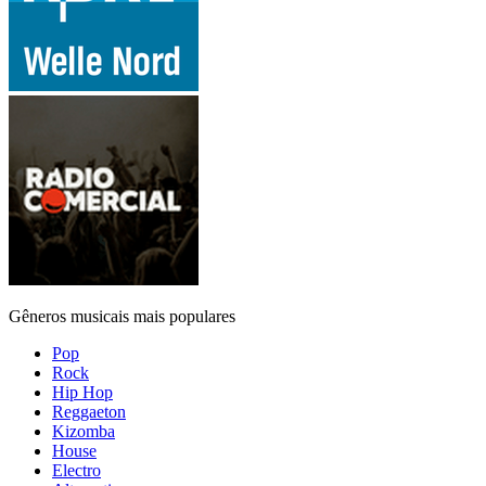
Gêneros musicais mais populares
Pop
Rock
Hip Hop
Reggaeton
Kizomba
House
Electro