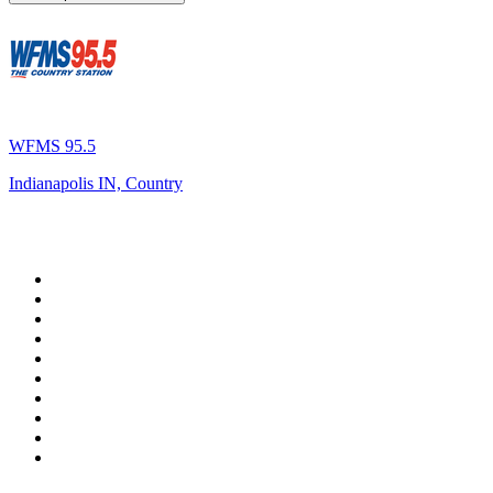
WFMS 95.5
Indianapolis IN, Country
Top 100 em
radio.pt
1
.
RFM
2
.
SOFT POP
3
.
Radio Noroc
4
.
1.FM - Chillout Lounge
5
.
Maretimo Lounge Radio
6
.
Perfect Chillout
7
.
MEGA HITS
8
.
NDR 2
9
.
NDR 1 Welle Nord - Region Norderstedt
10
.
Rádio Comercial Emissão FM