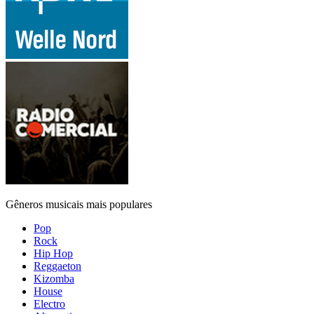
Gêneros musicais mais populares
Pop
Rock
Hip Hop
Reggaeton
Kizomba
House
Electro