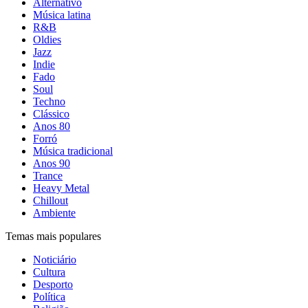
Alternativo
Música latina
R&B
Oldies
Jazz
Indie
Fado
Soul
Techno
Clássico
Anos 80
Forró
Música tradicional
Anos 90
Trance
Heavy Metal
Chillout
Ambiente
Temas mais populares
Noticiário
Cultura
Desporto
Política