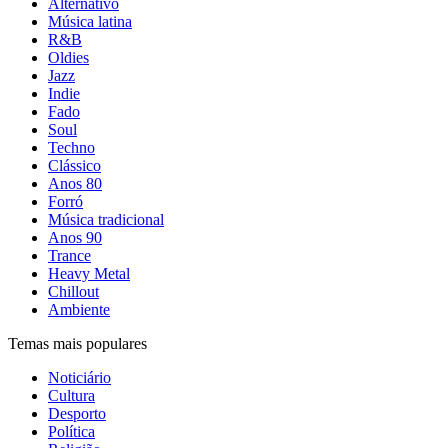
Alternativo
Música latina
R&B
Oldies
Jazz
Indie
Fado
Soul
Techno
Clássico
Anos 80
Forró
Música tradicional
Anos 90
Trance
Heavy Metal
Chillout
Ambiente
Temas mais populares
Noticiário
Cultura
Desporto
Política