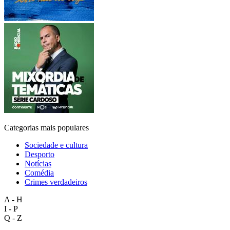
Categorias mais populares
Sociedade e cultura
Desporto
Notícias
Comédia
Crimes verdadeiros
A - H
I - P
Q - Z