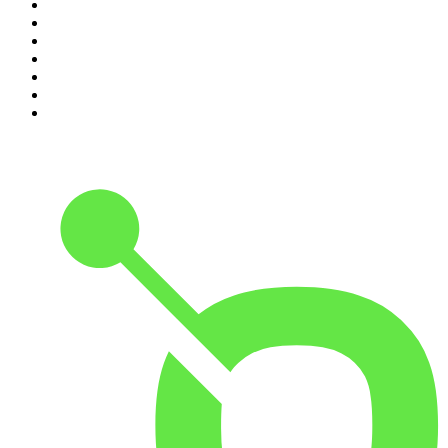
4
.
Assim Vamos Ter de Falar de Outra Maneira
5
.
na saúde e na doença
6
.
Contas-Poupança
7
.
Eixo do Mal
8
.
Expresso da Manhã
9
.
isso não se diz
10
.
Mixórdia de Temáticas