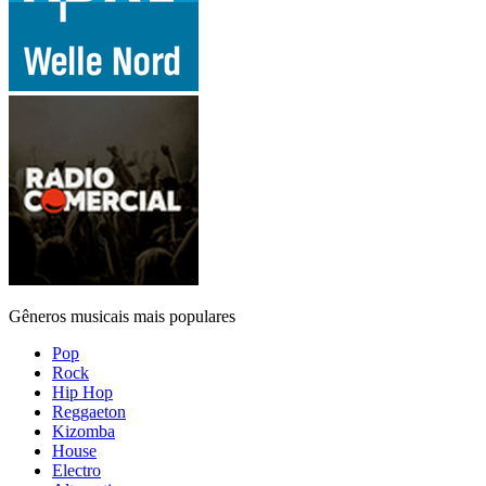
Gêneros musicais mais populares
Pop
Rock
Hip Hop
Reggaeton
Kizomba
House
Electro