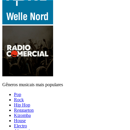
Gêneros musicais mais populares
Pop
Rock
Hip Hop
Reggaeton
Kizomba
House
Electro