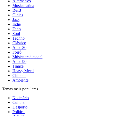
Alternativo
Música latina
R&B
Oldies
Jazz
Indie
Fado
Soul
Techno
Clássico
Anos 80
Forró
Música tradicional
Anos 90
Trance
Heavy Metal
Chillout
Ambiente
Temas mais populares
Noticiário
Cultura
Desporto
Política