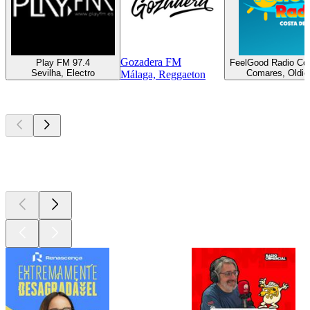
Gozadera FM
Play FM 97.4
FeelGood Radio Cos
Sevilha, Electro
Comares, Oldies
Málaga, Reggaeton
Podcasts de
topo
Podcasts de
topo
Podcasts de
topo