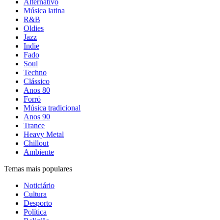
Alternativo
Música latina
R&B
Oldies
Jazz
Indie
Fado
Soul
Techno
Clássico
Anos 80
Forró
Música tradicional
Anos 90
Trance
Heavy Metal
Chillout
Ambiente
Temas mais populares
Noticiário
Cultura
Desporto
Política