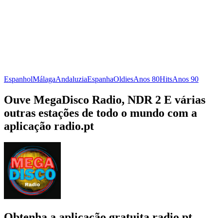
Espanhol
Málaga
Andaluzia
Espanha
Oldies
Anos 80
Hits
Anos 90
Ouve MegaDisco Radio, NDR 2 E várias
outras estações de todo o mundo com a
aplicação radio.pt
Obtenha a aplicação gratuita radio.pt