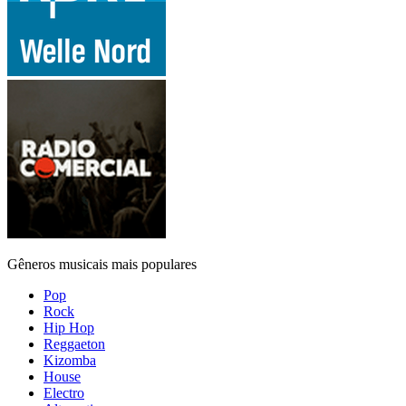
Gêneros musicais mais populares
Pop
Rock
Hip Hop
Reggaeton
Kizomba
House
Electro