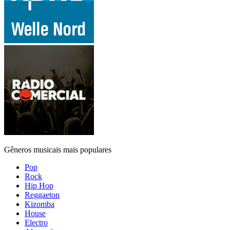
Gêneros musicais mais populares
Pop
Rock
Hip Hop
Reggaeton
Kizomba
House
Electro