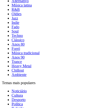
Alternativo
Música latina
R&B
Oldies
Jazz
Indie
Fado
Soul
Techno
Clássico
Anos 80
Forró
Música tradicional
Anos 90
Trance
Heavy Metal
Chillout
Ambiente
Temas mais populares
Noticiário
Cultura
Desporto
Política