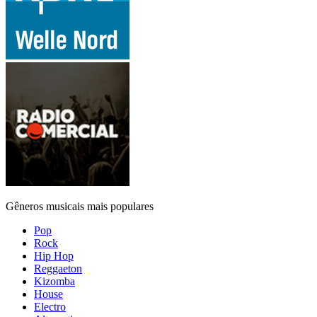
Gêneros musicais mais populares
Pop
Rock
Hip Hop
Reggaeton
Kizomba
House
Electro