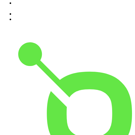
8
.
Programa Cujo Nome Estamos Legalmente Impedidos de
Dizer
9
.
A História do Dia
10
.
Hoje