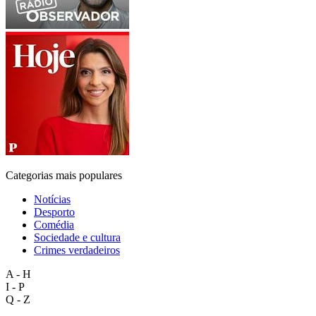
Categorias mais populares
Notícias
Desporto
Comédia
Sociedade e cultura
Crimes verdadeiros
A - H
I - P
Q - Z