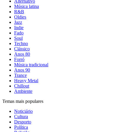
Alternativo
Música latina
R&B
Oldies
Jazz
Indie
Fado
Soul
Techno
Clássico
Anos 80
Forró
Música tradicional
Anos 90
Trance
Heavy Metal
Chillout
Ambiente
Temas mais populares
Noticiário
Cultura
Desporto
Política