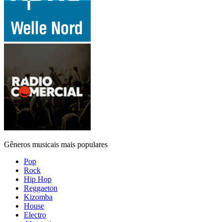
Gêneros musicais mais populares
Pop
Rock
Hip Hop
Reggaeton
Kizomba
House
Electro