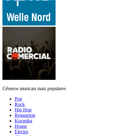
Gêneros musicais mais populares
Pop
Rock
Hip Hop
Reggaeton
Kizomba
House
Electro