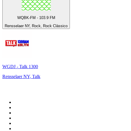
WQBK-FM - 103.9 FM
Rensselaer NY, Rock, Rock Clássico
WGDJ - Talk 1300
Rensselaer NY, Talk
Top 100 em
radio.pt
1
.
RFM
2
.
SOFT POP
3
.
1.FM - Chillout Lounge
4
.
Maretimo Lounge Radio
5
.
Radio Noroc
6
.
Perfect Chillout