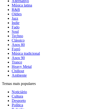
Alternativo
Música latina
R&B
Oldies
Jazz
Indie
Fado
Soul
Techno
Clássico
Anos 80
Forró
Música tradicional
Anos 90
Trance
Heavy Metal
Chillout
Ambiente
Temas mais populares
Noticiário
Cultura
Desporto
Política