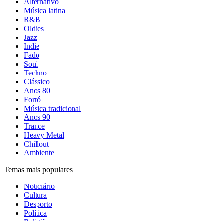
Alternativo
Música latina
R&B
Oldies
Jazz
Indie
Fado
Soul
Techno
Clássico
Anos 80
Forró
Música tradicional
Anos 90
Trance
Heavy Metal
Chillout
Ambiente
Temas mais populares
Noticiário
Cultura
Desporto
Política