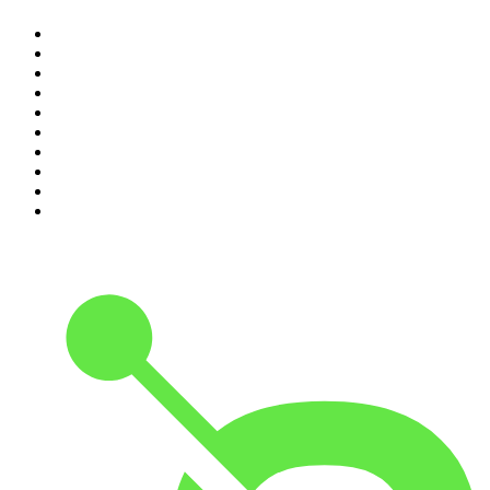
1
.
Renascença - Extremamente Desagradável
2
.
O Homem que Mordeu o Cão
3
.
Assim Vamos Ter de Falar de Outra Maneira
4
.
Expresso da Manhã
5
.
na saúde e na doença
6
.
Contas-Poupança
7
.
isso não se diz
8
.
Eixo do Mal
9
.
A História do Dia
10
.
Hoje