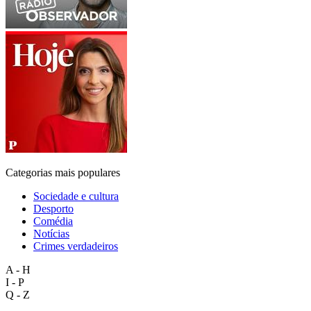
Categorias mais populares
Sociedade e cultura
Desporto
Comédia
Notícias
Crimes verdadeiros
A - H
I - P
Q - Z