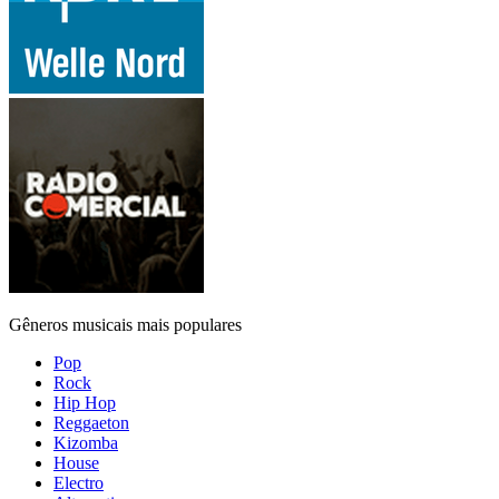
Gêneros musicais mais populares
Pop
Rock
Hip Hop
Reggaeton
Kizomba
House
Electro