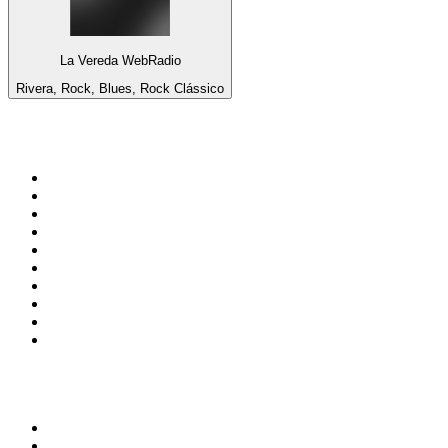
La Vereda WebRadio
Rivera, Rock, Blues, Rock Clássico
Top 100 em
radio.pt
1
.
RFM
2
.
SOFT POP
3
.
1.FM - Chillout Lounge
4
.
Radio Noroc
5
.
Maretimo Lounge Radio
6
.
Perfect Chillout
7
.
MEGA HITS
8
.
NDR 2
9
.
NDR 1 Welle Nord - Region Norderstedt
10
.
Rádio Comercial Emissão FM
Top 100 podcasts em
Portugal
1
.
Renascença - Extremamente Desagradável
2
.
O Homem que Mordeu o Cão