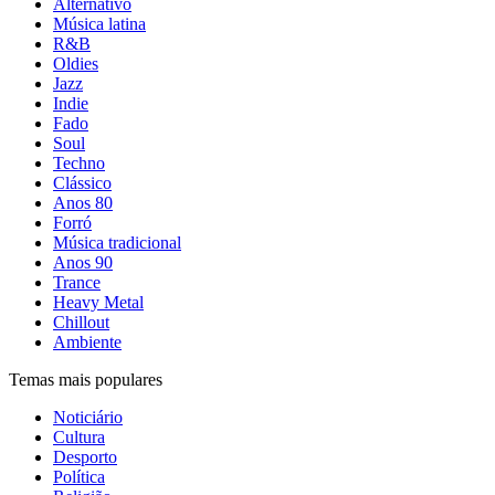
Alternativo
Música latina
R&B
Oldies
Jazz
Indie
Fado
Soul
Techno
Clássico
Anos 80
Forró
Música tradicional
Anos 90
Trance
Heavy Metal
Chillout
Ambiente
Temas mais populares
Noticiário
Cultura
Desporto
Política