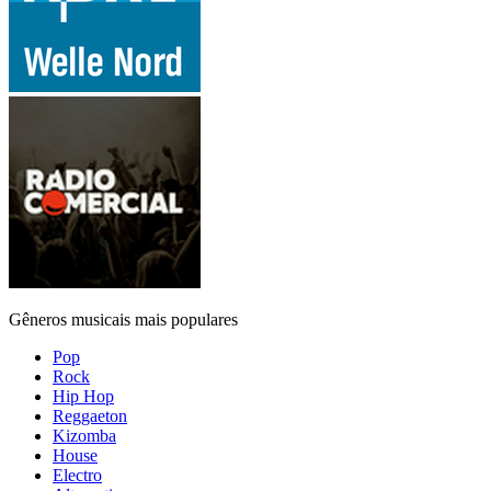
Gêneros musicais mais populares
Pop
Rock
Hip Hop
Reggaeton
Kizomba
House
Electro