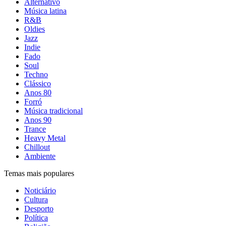
Alternativo
Música latina
R&B
Oldies
Jazz
Indie
Fado
Soul
Techno
Clássico
Anos 80
Forró
Música tradicional
Anos 90
Trance
Heavy Metal
Chillout
Ambiente
Temas mais populares
Noticiário
Cultura
Desporto
Política