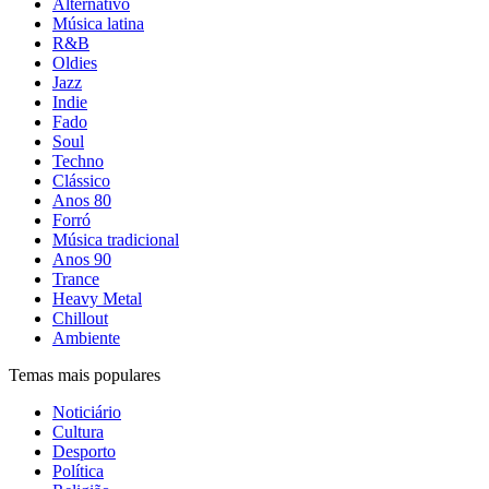
Alternativo
Música latina
R&B
Oldies
Jazz
Indie
Fado
Soul
Techno
Clássico
Anos 80
Forró
Música tradicional
Anos 90
Trance
Heavy Metal
Chillout
Ambiente
Temas mais populares
Noticiário
Cultura
Desporto
Política