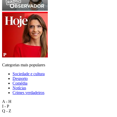
Categorias mais populares
Sociedade e cultura
Desporto
Comédia
Notícias
Crimes verdadeiros
A - H
I - P
Q - Z