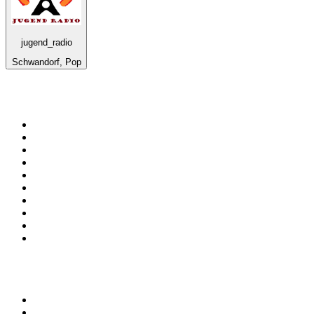
jugend_radio
Schwandorf, Pop
Top 100 em
radio.pt
1
.
RFM
2
.
SOFT POP
3
.
Radio Noroc
4
.
1.FM - Chillout Lounge
5
.
Maretimo Lounge Radio
6
.
Perfect Chillout
7
.
MEGA HITS
8
.
NDR 2
9
.
NDR 1 Welle Nord - Region Norderstedt
10
.
Rádio Comercial Emissão FM
Top 100 podcasts em
Portugal
1
.
Renascença - Extremamente Desagradável
2
.
O Homem que Mordeu o Cão