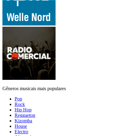
Gêneros musicais mais populares
Pop
Rock
Hip Hop
Reggaeton
Kizomba
House
Electro