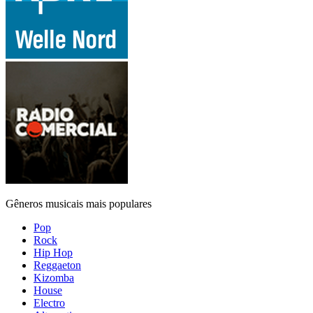
Gêneros musicais mais populares
Pop
Rock
Hip Hop
Reggaeton
Kizomba
House
Electro