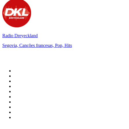
Radio Dreyeckland
Segovia, Canções francesas, Pop, Hits
Top 100 em
radio.pt
1
.
RFM
2
.
SOFT POP
3
.
1.FM - Chillout Lounge
4
.
Radio Noroc
5
.
Maretimo Lounge Radio
6
.
Perfect Chillout
7
.
MEGA HITS
8
.
NDR 2
9
.
NDR 1 Welle Nord - Region Norderstedt
10
.
Rádio Comercial Emissão FM