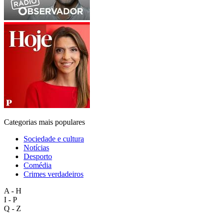
Categorias mais populares
Sociedade e cultura
Notícias
Desporto
Comédia
Crimes verdadeiros
A - H
I - P
Q - Z