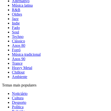
Alternativo
Música latina
R&B
Oldies
Jazz
Indie
Fado
Soul
Techno
Clássico
Anos 80
Forró
Música tradicional
Anos 90
Trance
Heavy Metal
Chillout
Ambiente
Temas mais populares
Noticiário
Cultura
Desporto
Política