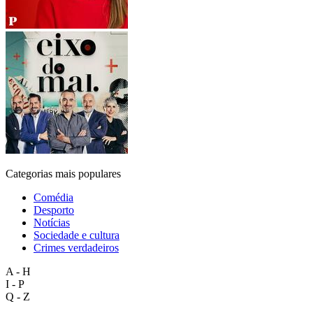
Categorias mais populares
Comédia
Desporto
Notícias
Sociedade e cultura
Crimes verdadeiros
A - H
I - P
Q - Z