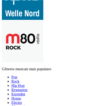
Gêneros musicais mais populares
Pop
Rock
Hip Hop
Reggaeton
Kizomba
House
Electro