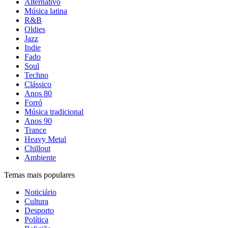
Alternativo
Música latina
R&B
Oldies
Jazz
Indie
Fado
Soul
Techno
Clássico
Anos 80
Forró
Música tradicional
Anos 90
Trance
Heavy Metal
Chillout
Ambiente
Temas mais populares
Noticiário
Cultura
Desporto
Política